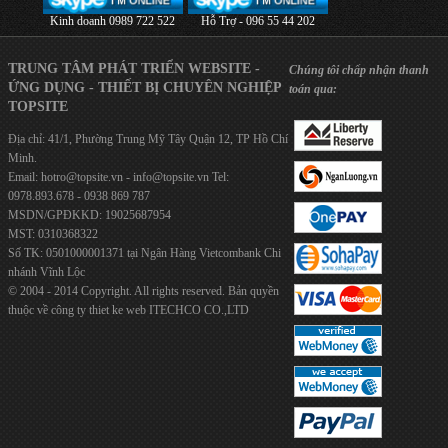
Kinh doanh 0989 722 522
Hỗ Trợ - 096 55 44 202
TRUNG TÂM PHÁT TRIỂN WEBSITE -
Chúng tôi chấp nhận thanh
ỨNG DỤNG - THIẾT BỊ CHUYÊN NGHIỆP
toán qua:
TOPSITE
Địa chỉ: 41/1, Phường Trung Mỹ Tây Quận 12, TP Hồ Chí
Minh.
Email:
hotro@topsite.vn
-
info@topsite.vn
Tel:
0978.893.678 - 0938 869 787
MSDN/GPĐKKD: 19025687954
MST: 0310368322
Số TK: 0501000001371 tại Ngân Hàng Vietcombank Chi
nhánh Vĩnh Lộc
© 2004 - 2014 Copyright. All rights reserved. Bản quyền
thuộc về công ty
thiet ke web
ITECHCO CO.,LTD