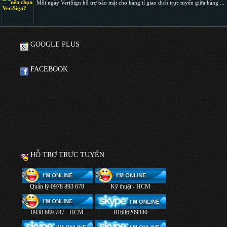
Mỗi ngày VeriSign hỗ trợ bảo mật cho hàng tỉ giao dịch trực tuyến giữa hàng ...
GOOGLE PLUS
FACEBOOK
HỖ TRỢ TRỰC TUYẾN
Quản lý 0978 893 678
Kỹ thuật - HCM
0938.689.787 - HCM
01686209340