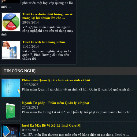
phát triển một loại cáp quang đa lõi
mới, ...
Thiết kế website chất lượng cao sẽ
mang lại lợi nhuận lớn cho ...
28/09/2014
Với sự phát triển mạnh của ngành
công nghệ,thì nhu cầu sử dụng máy
tính ...
Thiết kế web bán hàng online
11/10/2014
Rất nhiều doanh nghiệp ở quận 12,
quận 7, Bình Dương đều tìm đến
chúng tôi ...
TIN CÔNG NGHỆ
Phần mềm Quản lý tài chính về an sinh xã hội
19/07/2023
Phần mềm Quản lý tài chính về an sinh xã hội: Quản lý toàn bộ quá trình từ ...
Ngành Tư pháp - Phần mềm Quản lý xử phạt
25/02/2021
Phần mềm Hệ thống Cơ sở dữ liệu Quản lý Xử phạt vi phạm hành chính cho ...
Intel Ra Mắt Bộ Vi Xử Lý Intel Core M
09/09/2014
Tại IFA, triển lãm thương mại toàn cầu về hàng điện tử gia dụng, Intel ra ...