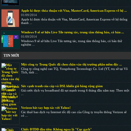
Apple kí được thỏa thuận với Visa, MasterCard, American Express về hệ ...
01/09/2014
Apple kí được thỏa thuận với Visa, MasterCard, American Express về hệ thống
thanh ...
Windows 9 sẽ sở hữu Live Tile tương tác, trung tâm thông báo, có bản ...
01/09/2014
Windows 9 sẽ sở hữu Live Tile tương tác, trung tâm thông báo, có bản thử
nghiệm ...
TIN MỚI
Một công ty Trung Quốc đã chen chân vào thị trường phần mềm độc ...
Công ty công nghệ cao TQ, Yongzhong Tecenology Co. Ltd (YT, trụ sở tại Vô
Tích, tỉnh ...
Sức cạnh tranh của cáp và DSL khiến giá băng rộng giảm
Giá cước dịch vụ broadband đã sụt mạnh trong 6 tháng đầu năm nay. Theo một
...
Verizon bắt tay hợp tác với Yahoo!
Các thuê bao dịch vụ Internet tốc độ cao của Công ty truyền thông Verizon sẽ
có ...
Chiếc ĐTDĐ đầu tiên: Không ngoa là "Cục gạch"