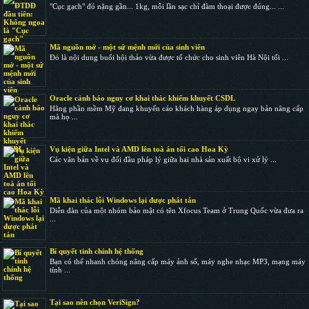
"Cục gạch" đó nặng gần... 1kg, mỗi lần sạc chỉ đàm thoại được đúng... ...
Mã nguồn mở - một sứ mệnh mới của sinh viên
Đó là nội dung buổi hội thảo vừa được tổ chức cho sinh viên Hà Nội tối ...
Oracle cảnh báo nguy cơ khai thác khiếm khuyết CSDL
Hãng phần mềm Mỹ đang khuyến cáo khách hàng áp dụng ngay bản nâng cấp
mà họ ...
Vụ kiện giữa Intel và AMD lên toà án tối cao Hoa Kỳ
Các văn bản về vụ đối đầu pháp lý giữa hai nhà sản xuất bộ vi xử lý ...
Mã khai thác lỗi Windows lại được phát tán
Diễn đàn của một nhóm bảo mật có tên Xfocus Team ở Trung Quốc vừa đưa ra
...
Bí quyết tinh chỉnh hệ thống
Bạn có thể nhanh chóng nâng cấp máy ảnh số, máy nghe nhạc MP3, mạng máy
tính ...
Tại sao nên chọn VeriSign?