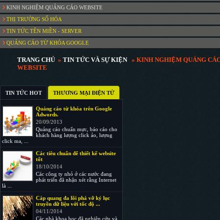
KINH NGHIỆM QUẢNG CÁO WEBSITE
THỊ TRƯỜNG SỐ HÓA
TIN TỨC TÊN MIỀN - SERVER
QUẢNG CÁO TỪ KHÓA GOOGLE
TRANG CHỦ
»
TIN TỨC VÀ SỰ KIỆN
» KINH NGHIỆM QUẢNG CÁ
WEBSITE
TIN TỨC HOT
THƯƠNG MẠI ĐIỆN TỬ
Quảng cáo từ khóa trên Google
Adwords.
20/09/2013
Quảng cáo chuẩn mực, báo cáo cho
khách hàng lượng click ảo, lượng
click ma, ...
Các tiêu chuẩn để thiết kế website
tốt
18/10/2014
Các công ty nhỏ ở các nước đang
phát triển đã nhận xét rằng Internet
là ...
Cáp quang đa lõi phá vỡ kỷ lục
truyền dữ liệu với tốc độ ...
04/11/2014
Các nhà khoa học đã nghiên cứu và