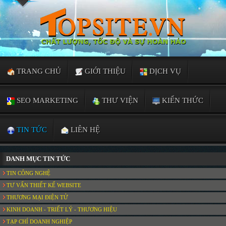
TRANG CHỦ
GIỚI THIỆU
DỊCH VỤ
SEO MARKETING
THƯ VIỆN
KIẾN THỨC
TIN TỨC
LIÊN HỆ
DANH MỤC TIN TỨC
TIN CÔNG NGHỆ
TƯ VẤN THIẾT KẾ WEBSITE
THƯƠNG MẠI ĐIỆN TỬ
KINH DOANH - TRIẾT LÝ - THƯƠNG HIỆU
TẠP CHÍ DOANH NGHIỆP