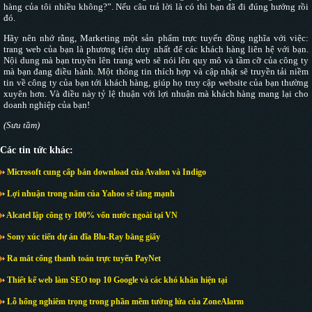
hàng của tôi nhiều không?”. Nếu câu trả lời là có thì bạn đã đi đúng hướng rồi
đó.
Hãy nên nhớ rằng, Marketing một sản phẩm trực tuyến đồng nghĩa với việc:
trang web của bạn là phương tiện duy nhất để các khách hàng liên hệ với bạn.
Nội dung mà bạn truyền lên trang web sẽ nói lên quy mô và tầm cỡ của công ty
mà bạn đang điều hành. Một thông tin thích hợp và cập nhật sẽ truyền tải niềm
tin về công ty của bạn tới khách hàng, giúp họ truy cập website của bạn thường
xuyên hơn. Và điều này tỷ lệ thuận với lợi nhuận mà khách hàng mang lại cho
doanh nghiệp của bạn!
(Sưu tầm)
Các tin tức khác:
Microsoft cung cấp bản download của Avalon và Indigo
Lợi nhuận trong năm của Yahoo sẽ tăng mạnh
Alcatel lập công ty 100% vốn nước ngoài tại VN
Sony xúc tiến dự án đĩa Blu-Ray bằng giấy
Ra mắt cổng thanh toán trực tuyến PayNet
Thiết kế web làm SEO top 10 Google và các khó khăn hiện tại
Lỗ hổng nghiêm trọng trong phần mềm tường lửa của ZoneAlarm