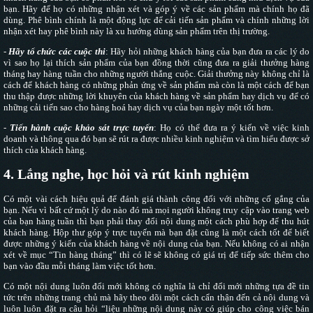
bạn. Hãy để họ có những nhận xét và góp ý về các sản phẩm mà chính họ đã
dùng. Phê bình chính là một động lực để cải tiến sản phẩm và chính những lời
nhận xét hay phê bình này là xu hướng dùng sản phẩm trên thị trường.
-
Hãy tổ chức các cuộc thi
: Hãy hỏi những khách hàng của bạn đưa ra các lý do
vì sao họ lại thích sản phẩm của bạn đồng thời cũng đưa ra giải thưởng hàng
tháng hay hàng tuần cho những người thắng cuộc. Giải thưởng này không chỉ là
cách để khách hàng có những phản ứng về sản phẩm mà còn là một cách để bạn
thu thập được những lời khuyên của khách hàng về sản phẩm hay dịch vụ để có
những cải tiến sao cho hàng hoá hay dịch vụ của bạn ngày một tốt hơn.
-
Tiến hành cuộc khảo sát trực tuyến
: Họ có thể đưa ra ý kiến về việc kinh
doanh và thông qua đó bạn sẽ rút ra được nhiều kinh nghiệm và tìm hiểu được sở
thích của khách hàng.
4. Lắng nghe, học hỏi và rút kinh nghiệm
Có một vài cách hiệu quả để đánh giá thành công đối với những cố gắng của
bạn. Nếu vì bất cứ một lý do nào đó mà mọi người không truy cập vào trang web
của bạn hàng tuần thì bạn phải thay đổi nội dung một cách phù hợp để thu hút
khách hàng. Hộp thư góp ý trực tuyến mà bạn đặt cũng là một cách tốt để biết
được những ý kiến của khách hàng về nội dung của bạn. Nếu không có ai nhận
xét về mục “Tin hàng tháng” thì có lẽ sẽ không có giá trị để tiếp sức thêm cho
bạn vào đầu mỗi tháng làm việc tốt hơn.
Có một nội dung luôn đổi mới không có nghĩa là chỉ đổi mới những tựa đề tin
tức trên những trang chủ mà hãy theo dõi một cách cẩn thận đến cả nội dung và
luôn luôn đặt ra câu hỏi “liệu những nội dung này có giúp cho công việc bán