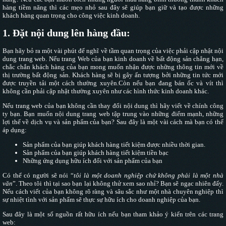
hàng tiềm năng thì các mẹo nhỏ sau đây sẽ giúp bạn giữ và tạo được những
khách hàng quan trọng cho công việc kinh doanh.
1. Đặt nội dung lên hàng đầu:
Bạn hãy bỏ ra một vài phút để nghĩ về tầm quan trọng của việc phải cập nhật nội
dung trang web. Nếu trang Web của bạn kinh doanh về bất động sản chẳng hạn,
chắc chắn khách hàng của bạn mong muốn nhận được những thông tin mới về
thị trường bất động sản. Khách hàng sẽ bị gây ấn tượng bởi những tin tức mới
được truyền tải một cách thường xuyên.Còn nếu bạn đang bán ốc và vít thì
không cần phải cập nhật thường xuyên như các hình thức kinh doanh khác.
Nếu trang web của bạn không cần thay đổi nội dung thì hãy viết về chính công
ty bạn. Bạn muốn nội dung trang web tập trung vào những điểm mạnh, những
lợi thế về dịch vụ và sản phẩm của bạn? Sau đây là một vài cách mà bạn có thể
áp dụng:
Sản phẩm của bạn giúp khách hàng tiết kiệm được nhiều thời gian.
Sản phẩm của bạn giúp khách hàng tiết kiệm tiền bạc
Những ứng dụng hữu ích đối với sản phẩm của bạn
Có thể có người sẽ nói “
tôi là một doanh nghiệp chứ không phải là một nhà
văn
”. Theo tôi thì tại sao bạn lại không thử xem sao nhỉ? Bạn sẽ ngạc nhiên đấy.
Nếu cách viết của bạn không rõ ràng và sâu sắc như một nhà chuyên nghiệp thì
sự nhiệt tình với sản phẩm sẽ thực sự hữu ích cho doanh nghiệp của bạn.
Sau đây là một số nguồn rất hữu ích nếu bạn tham khảo ý kiến trên các trang
web: