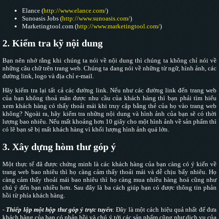
Elance (
http://www.elance.com/
)
Sunoasis Jobs (
http://www.sunoasis.com/
)
Marketingtool.com (
http://www.marketingtool.com/
)
2. Kiểm tra kỹ nội dung
Bạn nên nhớ rằng khi chúng ta nói về nội dung thì chúng ta không chỉ nói về
những câu chữ trên trang web. Chúng ta đang nói về những từ ngữ, hình ảnh, các
đường link, logo và địa chỉ e-mail.
Hãy kiểm tra lại tất cả các đường link. Nếu như các đường link đến trang web
của bạn không thoả mãn được nhu cầu của khách hàng thì bạn phải tìm hiểu
xem khách hàng có thấy thoải mái khi truy cập bằng thẻ của họ vào trang web
không? Ngoài ra, hãy kiểm tra những nội dung và hình ảnh của bạn sẽ có thời
lượng bao nhiêu. Nếu mất khoảng hơn 10 giây cho một hình ảnh về sản phẩm thì
có lẽ bạn sẽ bị mất khách hàng vì khối lượng hình ảnh quá lớn.
3. Xây dựng hòm thư góp ý
Một thực tế đã được chứng minh là các khách hàng của bạn càng có ý kiến về
trang web bao nhiêu thì họ càng cảm thấy thoải mái và dễ chịu bấy nhiêu. Họ
càng cảm thấy thoải mái bao nhiêu thì họ càng mua nhiều hàng hoá cũng như
chú ý đến bạn nhiều hơn. Sau đây là ba cách giúp bạn có được thông tin phản
hồi từ phía khách hàng.
-
Thiếp lập một hộp thư góp ý trực tuyến
: Đây là một cách hiệu quả nhất để đưa
khách hàng của bạn có phản hồi và chú ý tới các sản phẩm cũng như dịch vụ của