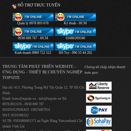
HỖ TRỢ TRỰC TUYẾN
Quản lý 0978 893 678
Kỹ thuật - HCM
0938.689.787 - HCM
01686209340
Kinh doanh 0989 722 522
Hỗ Trợ - 096 55 44 202
TRUNG TÂM PHÁT TRIỂN WEBSITE -
Chúng tôi chấp nhận thanh
ỨNG DỤNG - THIẾT BỊ CHUYÊN NGHIỆP
toán qua:
TOPSITE
Địa chỉ: 41/1, Phường Trung Mỹ Tây Quận 12, TP Hồ Chí
Minh.
Email:
hotro@topsite.vn
-
info@topsite.vn
Tel:
0978.893.678 - 0938 869 787
MSDN/GPĐKKD: 19025687954
MST: 0310368322
Số TK: 0501000001371 tại Ngân Hàng Vietcombank Chi
nhánh Vĩnh Lộc