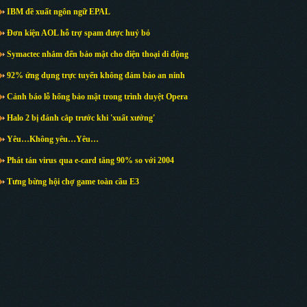
IBM đề xuất ngôn ngữ EPAL
Đơn kiện AOL hỗ trợ spam được huỷ bỏ
Symactec nhắm đến bảo mật cho điện thoại di động
92% ứng dụng trực tuyến không đảm bảo an ninh
Cảnh báo lỗ hổng bảo mật trong trình duyệt Opera
Halo 2 bị đánh cắp trước khi 'xuất xưởng'
Yêu…Không yêu…Yêu…
Phát tán virus qua e-card tăng 90% so với 2004
Tưng bừng hội chợ game toàn cầu E3