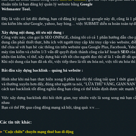
thuận tiện là bạn đăng ký quản lý website bằng
Google
Webmaster Tool.
Đây là việc có lợi đôi đường, bạn cứ đăng ký quản trị google này đi, cũng là 1 
tìm kiểm lớn như Google, yahoo, hay bing… việc SUBMIT diễn ra hoàn toàn tự đ
Xây dựng nội dung, tối ưu nội dung :
Công việc này, còn gọi là SEO ONPAGE, chúng tôi có cả 1 phần hướng dẫn cho ph
dung cần phải thiết thực, hữu ích với người truy cập khi truy cập vào website, 
thể chia sẻ với bạn bè các thông tin trên website qua Google Plus, Facebook, Ya
máy tìm kiếm và chiếm 1/3 vấn đề quyết định thành công của kế hoạch
SEO
của 
nhện tìm kiếm, vì thế, xây dựng bài viết tốt cho người đọc thì sẽ là 1 vấn đề rất 
Khi nội dung của bạn đã ok rồi, việc tiếp theo là tối ưu hóa nó, việc tối ưu hóa t
Bắt đầu xây dựng backlink – quảng bá website :
Hình như khi mà bạn thực hiện xong 6 phần kia rồi thì cũng trải qua 1 thời gian 
và thường xuyên hơn đấy, đúng như người ta nói, “LỬA THỬ VÀNG, GIAN NAN THỬ 
cách tạo backlink tốt đồng nghĩa rằng bạn cũng có thể khẳn định được sức mạnh 
Việc xây dựng backlink đòi hỏi thời gian, tuy nhiên việc là song song mà bạn c
nhau
Bạn có thể PR qua cộng động mạng xã hội, tặng quà .v.v….
Các tin tức khác:
"Cuộc chiến” chuyển mạng thuê bao di động