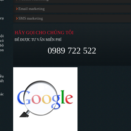
Email marketing
 cụ
SMS marketing
HÃY GỌI CHO CHÚNG TÔI
nội
ĐỂ ĐƯỢC TƯ VẤN MIỄN PHÍ
 có
 bộ
0989 722 522
con
iều
iết
hác