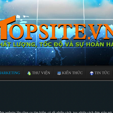
MARKETING
THƯ VIỆN
KIẾN THỨC
TIN TỨC
 đưa website lên công cụ tìm kiếm, có rất nhiều cách, tuy nhiên cách đơn giản mà 