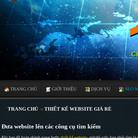
TRANG CHỦ
GIỚI THIỆU
DỊCH VỤ
SEO 
TRANG CHỦ
»
THIẾT KẾ WEBSITE GIÁ RẺ
Đưa website lên các công cụ tìm kiếm
Khi bạn đã hoàn thành xong bước
thiết kế website
, giờ thì việc bạn phải làm là