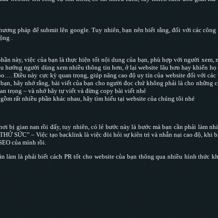
phương pháp để submit lên google. Tuy nhiên, bạn nên biết rằng, đối với các công
ộng .
ần này, việc của bạn là thực hiện tốt nội dung của bạn, phù hợp với người xem, 
điều hướng người dùng xem nhiều thông tin hơn, ở lại website lâu hơn hay khiến họ
hoo…. Điều này cực kỳ quan trọng, giúp nâng cao độ uy tín của website đối với các
bạn, hãy nhớ rằng, bài viết của bạn cho người đọc chứ không phải là cho những 
quan trọng – và nhớ hãy tự viết và đừng copy bài viết nhé
hì gồm rất nhiều phần khác nhau, hãy tìm hiểu tại website của chúng tôi nhé
hơi bị gian nan rồi đấy, tuy nhiên, có lẻ bước này là bước mà bạn cần phải làm nh
SỨC” – Việc tạo backlink là việc đòi hỏi sự kiên trì và nhẫn nại cao độ, khi b
SEO của mình rồi.
ần làm là phải biết cách PR tốt cho website của bạn thông qua nhiều hình thức k