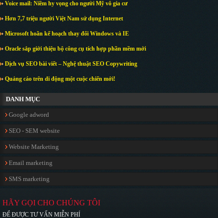
Voice mail: Niềm hy vọng cho người Mỹ vô gia cư
Hơn 7,7 triệu người Việt Nam sử dụng Internet
Microsoft hoãn kế hoạch thay đổi Windows và IE
Oracle sắp giới thiệu bộ công cụ tích hợp phần mềm mới
Dịch vụ SEO bài viết – Nghệ thuật SEO Copywriting
Quảng cáo trên di động một cuộc chiến mới!
DANH MỤC
Google adword
SEO - SEM website
Website Marketing
Email marketing
SMS marketing
HÃY GỌI CHO CHÚNG TÔI
ĐỂ ĐƯỢC TƯ VẤN MIỄN PHÍ