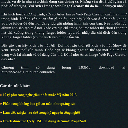
mode, và đó là nhu cầu chính đáng của chúng ta. Nhưng vấn đề là thời gian và
phải dễ sử dụng. Với Arles Image web Page Creator thì đó là… “chuyện nhỏ”.
Khi kích hoạt chương trình, cửa sổ Arles Image Web Page Creator xuất hiện như
trong hình. Không cần quan tâm gì nhiều, bạn hãy kích vào ở bên phải khung
Source folder để đến nơi đang lưu giữ những hình ảnh của bạn. Nếu muốn lưu
album ảnh sắp tạo ra ở nơi khác với địa chỉ trong Source folder thì chọn Other từ
list thả xuống trong khung Target folder type, rồi nhập địa chỉ đích đến trong
khung Target folder (có thể kích vào nút để lần tới).
Bây giờ bạn hãy kích vào nút All. Đợi một xíu thôi rồi kích vào nút Show để
xem “tuyệt tác” của mình. Chắc bạn sẽ không ngờ có thể tạo một album ảnh
dạng web lại nhanh và dễ dàng đến thế. Đó là nhờ Arles Image Web Page Creator
đấy nhé!
Chương trình có dung lượng 1.93Mb, download tại:
http://www.digitaldutch.com/arles/
Các tin tức khác:
10 tỷ phú công nghệ giàu nhất nước Mỹ năm 2013
Phần cứng không bao giờ an toàn như quảng cáo
Làm việc tại gia - xu thế trong kỷ nguyên công nghệ?
Oracle được rót 1,5 tỷ USD tín dụng để 'nuốt' PeopleSoft