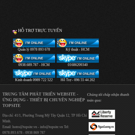
HỖ TRỢ TRỰC TUYẾN
Quản lý 0978 893 678
Kỹ thuật - HCM
0938.689.787 - HCM
01686209340
Kinh doanh 0989 722 522
Hỗ Trợ - 096 55 44 202
TRUNG TÂM PHÁT TRIỂN WEBSITE -
Chúng tôi chấp nhận thanh
ỨNG DỤNG - THIẾT BỊ CHUYÊN NGHIỆP
toán qua:
TOPSITE
Địa chỉ: 41/1, Phường Trung Mỹ Tây Quận 12, TP Hồ Chí
Minh.
Email:
hotro@topsite.vn
-
info@topsite.vn
Tel:
0978.893.678 - 0938 869 787