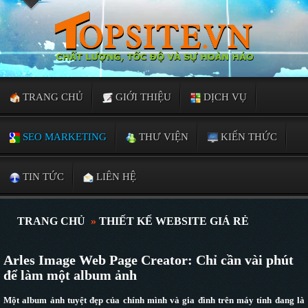
TRANG CHỦ
GIỚI THIỆU
DỊCH VỤ
SEO MARKETING
THƯ VIỆN
KIẾN THỨC
TIN TỨC
LIÊN HỆ
TRANG CHỦ
»
THIẾT KẾ WEBSITE GIÁ RẺ
Arles Image Web Page Creator: Chỉ cần vài phút
để làm một album ảnh
Một album ảnh tuyệt đẹp của chính mình và gia đình trên máy tính đang là