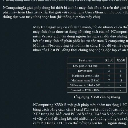
NComputing
là giải pháp dùng bộ thiết bị ảo hóa máy tính
đầu tiên trên thế gi
pháp này triển khai trên khắp thế giới v
ới công nghệ
User eXtension Protocol (UXP
thống d
ự
a vào máy tính) hoặc hơn (hệ thống dựa vào máy chủ).
Máy tính ngày nay có cấu hình mạnh, tốc độ nhanh và có thể
máy tính chưa được sử dụng hết công suất của nó. NComput
mềm Vspace giúp tận dụng nguồn tài nguyên dồi dào nhưng
hết của máy tính để phân phối lại tới các trạm N-computing 
Mỗi trạm N-computing kết nối nhận cùng 1 tốc độ và hiệu 
nhau của Host PC, đồng thời chúng hoạt động độc lập và an 
Features
X350
X550
Low-profile PCI card
v
Device ports
3
5
Maximum users (1 kit)
4
6
Maximum users (2 kits)
7
11
Widescreen to 1440 x 900
v
v
Standard to 1280 x 1024
v
v
Ứng dụng X350 vào hệ thống
NComputing X550 là một giải pháp mới nhằm mở rộng 1 PC h
bằng cách bằng cách cắm 1 card PCI và kết nối với các hộp th
XD2 trong bộ. Mỗi card PCI có 5 cổng RJ45 và 5 hộp thiết b
vì vậy có thể dễ dàng kết nối nhiều người dùng thông qua cá
card PCI trong 1 PC là có thể mở rộng lên tới 11 người dùng.