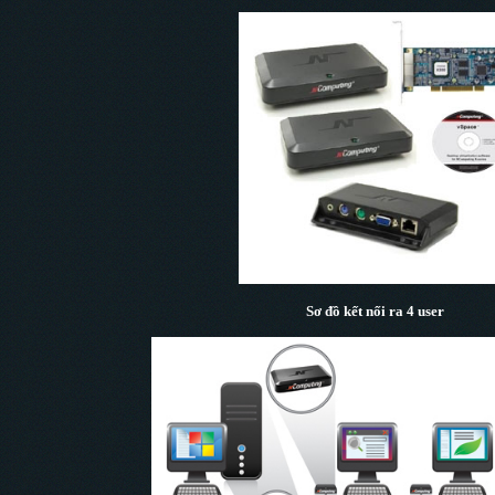
Sơ đồ kết nối ra 4 user