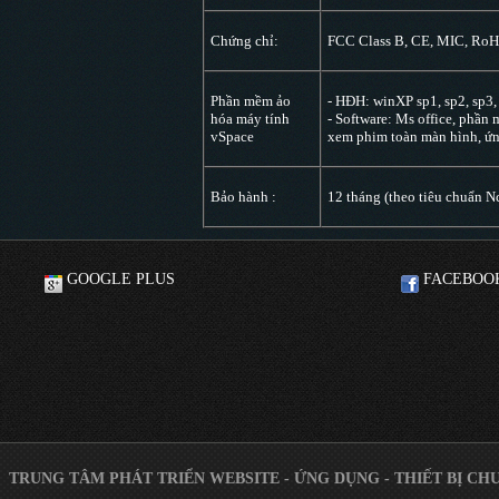
Chứng chỉ:
FCC Class B, CE, MIC, Ro
Phần mềm ảo
- HĐH: winXP sp1, sp2, sp3,
hóa máy tính
- Software: Ms office, phần 
vSpace
xem phim toàn màn hình, ứng
Bảo hành :
12 tháng (theo tiêu chuẩn 
GOOGLE PLUS
FACEBOO
TRUNG TÂM PHÁT TRIỂN WEBSITE - ỨNG DỤNG - THIẾT BỊ CH