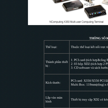
THÔNG SỐ 
Thể loại:
Thuộc thể loại kết nối trực 
1. PCI card (tích hợp
3
cổng 
Thành phần thiết
2. 03 hộp XD2 (tích hợp 2 P
bị :
3. CD software và sách hướng
PCI card: X350/X550 PCI lắ
Kích thước:
Multi Box: 119mm(rộng) x
Lắp vào màn
Thiết bị truy cập XD2 có kè
hình