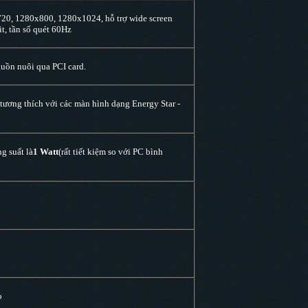
0, 1280x800, 1280x1024, hỗ trợ wide screen
t, tần số quét 60Hz
guồn nuôi qua PCI card.
 tương thích với các màn hình dạng Energy Star -
g suất là
1 Watt
(rất tiết kiệm so với PC bình
o