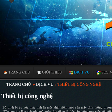
TRANG CHỦ
GIỚI THIỆU
DỊCH VỤ
SEO 
TRANG CHỦ
»
DỊCH VỤ
» THIẾT BỊ CÔNG NGHỆ
Thiết bị công nghệ
Bộ thiết bị ảo hóa máy tính là một khái niệm mới của máy tính thông thườ
NComputing làm việc như một máy tính riêng lẻ, độc lập thông qua việc kết nối