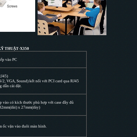
KỸ THUẬT
-
X350
tiếp vào PC
RJ45)
S/2, VGA, Sound) kết nối với PCI card qua RJ45
 dẫn cài đặt.
p vào có kích thước phù hợp với case đầy đủ
 82mm(dài) x 27mm(dày)
m ốc vặn vào đuôi màn hình.