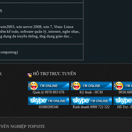
HS
 win2003, win server 2008, win 7, Vista
- Linux
mềm kế toán, software quản lý, internet, nghe nhạc,
 dụng đa truyền thông, ứng dụng giáo dục...
Ncomputing)
K
HỖ TRỢ TRỰC TUYẾN
Quản lý 0978 893 678
Kỹ thuật - HCM
0938.68
01686209340
Kinh doanh 0989 722 522
Hỗ Trợ - 
UYÊN NGHIỆP TOPSITE