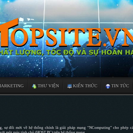
MARKETING
THƯ VIỆN
KIẾN THỨC
TIN TỨC
ng, sự đổi mới về hệ thống chính là giải pháp mạng “NComputing” cho phép c
 với một máy tính chủ (HOST PC) trên hệ thống mạng.