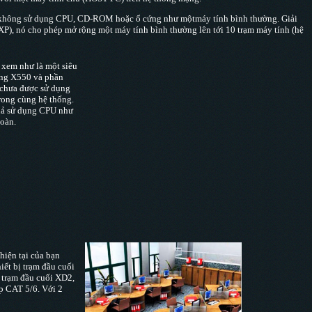
ới không sử dụng CPU, CD-ROM
hoặc
ổ cứng như
m
ột
máy tính bình thường. Giải
), nó cho phép mở rộng một máy tính bình thường lên tới 10 trạm máy tính (hệ
 xem như là một siêu
ing X550 và phần
 chưa được sử dụng
trong cùng hệ thống.
quả sử dụng CPU như
toàn.
iện tại của bạn
iết bị trạm đầu cuối
ị trạm đầu cuối XD2,
p CAT 5/6. Với 2