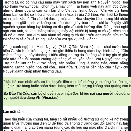
Tương tự, do có nhu cầu mua máy tính xách tay nên anh Nguyễn Ngọc Hòa
vào trang www.vndoa... chọn mua máy tính. Tại trang web này anh đọc được
những dòng quảng cáo xen lẫn chữ Việt và Trung Quốc: “Chỉ với 5,3 triệu
đồng bạn có thể sở hữu chiếc máy tính Acer trị giá 7,6 triệu. Với thiết kế thông
minh, tinh xảo...”. Tin vào lời đường mật, anh Hòa chuyển tiền nhưng khi nhận
hàng anh giật mình vì không có hóa đơn, giấy bảo hành chỉ là tờ giấy viết
nguệch ngoạc bằng tay, không có đĩa gốc và sách hướng dẫn. Đúng như nghi
ngờ của anh, sau hai tháng sử dụng máy đột nhiên bị bung ra và xộc xệch như
đồ bỏ đi. Anh Hòa đưa bảo hành thì công ty trả lời: “Nếu anh muốn sửa chữa
thì công ty sẽ gửi về Trung Quốc sửa với giá 2,6 triệu đồng”...
Cùng cảnh ngộ, chị Minh Nguyệt (P.13, Q.Tân Bình) đặt mua chai nước hoa
hiệu Calvin Klein trên mạng được giới thiệu là hàng xách tay chính hãng. “Giá
chính hãng loại này khoảng 1 triệu đồng nhưng do là hàng xách tay giá rẻ gần
một nửa nên tôi nhanh chóng đặt hàng và chuyển tiền” - chị Nguyệt cho hay.
Tuy nhiên khi nhận được hàng, sản phẩm đúng là hàng thật, chính hãng
nhưng lượng nước hoa chỉ còn... một nửa. “Đúng là tiền nào của nấy” - chị
Nguyệt đành chấp nhận thương đau.
"Hầu hết nạn nhân đều cả tin chuyển tiền cho chủ những gian hàng ảo trên mạn
nhận được hàng hoặc nhận được hàng kém chất lượng không như quảng cáo t
Bà Đào Thị Cúc, cán bộ chuyên tiếp nhận đơn khiếu nại của người tiêu dùng 
vệ người tiêu dùng VN (Vinastas)
Lặn mất tăm
Theo tìm hiểu của chúng tôi, hiện có rất nhiều đối tượng sử dụng kẽ hở trong
quản lý về thương mại điện tử để trục lợi. Thông thường các đối tượng này lập
những gian hàng ảo trên mạng (dùng các dữ liệu giả mạo như địa chỉ nhà, số