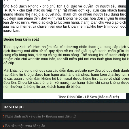
Ông Ngô Bách Phong - phó chủ tịch Hội Bảo vệ quyền lợi người tiêu dùng
TP.HCM - cho biết mặc dù tiếp nhận rất nhiều đơn kêu cứu của khách hàng
nhưng không thể nào giải quyết nổi. Thậm chí có nhiều người tiêu dùng bức
xúc đem sản phẩm đến đơn vị nhưng không hề có các hóa đơn chứng từ mua
bán để xác minh. Việc giao dịch từ lúc xem hàng, thanh toán chủ yếu giao dịch
qua mạng Internet và chuyển tiền qua tài khoản nên rất khó truy tìm nguồn gốc
người bán.
Buông lỏng kiểm soát
Theo quy định về trách nhiệm của các thương nhân tham gia cung cấp dịch 
dịch thương mại điện tử có quy định về cơ chế giải quyết tranh chấp giữa 
cung cấp hàng hóa, dịch vụ và người mua hàng. Thế nhưng khi có tranh chấp xả
nhiệm của chủ website mua bán, rao vặt miễn phí nơi cho thuê gian hàng lại
đề cập.
Mặt khác, dù trong nội quy của các diễn đàn, website này đều có quy định dàn
rao, đăng tin không được bán hàng giả, hàng trái phép, hàng kém chất lượng...
tế các quản trị diễn đàn không hề kiểm soát được thông tin thật sự về chất lượ
đưa lên. Chưa kể các thông tin về người rao hàng thậm chí cũng không đượ
nên thường là thông tin ảo, khách hàng dễ bị lừa.
Theo Đình Dân - Lê Sơn (Báo tuổi trẻ)
DANH MỤC
Nghị định mới về quản lý thương mại điện tử
Bỏ tiền thật, mua hàng ảo