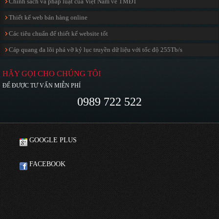
Chính sách và pháp luật của Việt Nam về TMĐT
Thiết kế web bán hàng online
Các tiêu chuẩn để thiết kế website tốt
Cáp quang đa lõi phá vỡ kỷ lục truyền dữ liệu với tốc độ 255Tb/s
HÃY GỌI CHO CHÚNG TÔI
ĐỂ ĐƯỢC TƯ VẤN MIỄN PHÍ
0989 722 522
GOOGLE PLUS
FACEBOOK