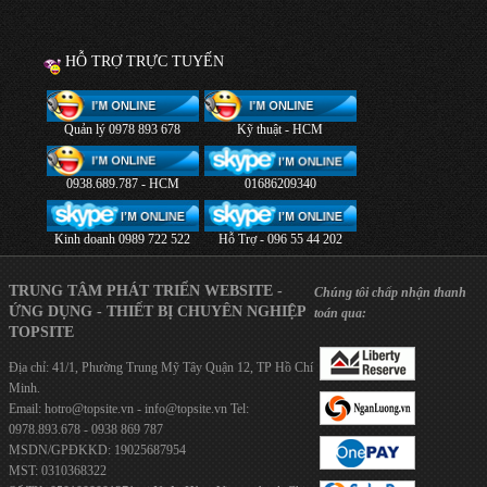
HỖ TRỢ TRỰC TUYẾN
Quản lý 0978 893 678
Kỹ thuật - HCM
0938.689.787 - HCM
01686209340
Kinh doanh 0989 722 522
Hỗ Trợ - 096 55 44 202
TRUNG TÂM PHÁT TRIỂN WEBSITE -
Chúng tôi chấp nhận thanh
ỨNG DỤNG - THIẾT BỊ CHUYÊN NGHIỆP
toán qua:
TOPSITE
Địa chỉ: 41/1, Phường Trung Mỹ Tây Quận 12, TP Hồ Chí
Minh.
Email:
hotro@topsite.vn
-
info@topsite.vn
Tel:
0978.893.678 - 0938 869 787
MSDN/GPĐKKD: 19025687954
MST: 0310368322