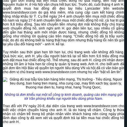
Sau gần bốn tháng đặt tiền mua chiếc đồng hồ qua mạng, đến nay anh
Nguyễn Xuân H. ở Hà Nội vẫn chưa hết bực tức. Trước đó, cuối tháng 4 anh H.
quyết định mua hai đồng đồ đeo tay hiệu Lancaster trên website
www.brandsfavor.com do giá khá mềm, nhà cung cấp cam kết hàng chính
hãng nhập khẩu từ Ý. Cụ thể ngày 24-4 anh chuyển tiền mua một chiếc đồng
hồ nam và ngày 27-6 anh chuyển tiền mua một chiếc đồng hồ nữ, cả hai trị giá
hơn 9,6 triệu đồng. Sau khi chuyển tiền nhưng đợi mãi không thấy chủ trang
web chuyển đồng hồ, sinh nghi anh H. gọi điện liên tục, sau nhiều cố gắng
đến gần hai tháng anh mới nhận được hàng, nhưng chiếc đồng hồ không
giống như những lời quảng cáo trên mạng. “Chiếc đồng hồ đã bị trầy xước
mặt, do đó dù không biết là hàng thật hay dỏm nhưng thấy hàng lỗi nên tôi gửi
lại yêu cầu đổi hàng mới” - anh H. kể lại.
Tuy nhiên sau thời gian hẹn tới hẹn lui, chủ trang web vẫn không đổi hàng.
Quá bức xúc, anh H. yêu cầu người bán trả lại số tiền hơn 9,6 triệu đồng mà
anh đặt mua hai chiếc đồng hồ. Thế nhưng, sau đó anh H. cũng chỉ nhận được
những lời ậm ừ hứa hẹn từ công ty quản lý trang web. Anh H. cho biết anh đã
gửi đơn lên Hội Bảo vệ quyền lợi người tiêu dùng VN và hội đã có văn bản gửi
cho đơn vị chủ trang web www.brandsfavor.com nhưng họ vẫn “bặt vô âm tín”.
Những lá đơn khiếu nại một số công ty kinh doanh, quảng cáo trên mạng gửi
tới Văn phòng khiếu nại người tiêu dùng phía Nam.
Trao đổi với PV ngày 20-8, đại diện của trang web www.brandsfavor.com cho
biết việc chậm chuyển hàng cho anh H. là do hàng về chậm. Công ty thừa
nhận có chậm trễ trong bộ phận nhân viên khách hàng nên cùng ngày phía
lãnh đạo công ty đã xem xét và quyết định trả lại tiền mua hai chiếc đồng hồ
cho anh H..