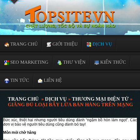
TRANG CHỦ
GIỚI THIỆU
DỊCH VỤ
SEO MARKETING
THƯ VIỆN
KIẾN THỨC
TIN TỨC
LIÊN HỆ
TRANG CHỦ
»
DỊCH VỤ
»
THƯƠNG MẠI ĐIỆN TỬ
»
GIĂNG ĐỦ LOẠI BẪY LỪA BÁN HÀNG TRÊN MẠNG
Bức xúc, thiệt hại nhưng người tiêu dùng đành “ngậm bồ hòn làm ngọt”. Các
đơn vị bảo vệ người tiêu dùng cũng đành bó tay!
Mòn mỏi chờ hàng