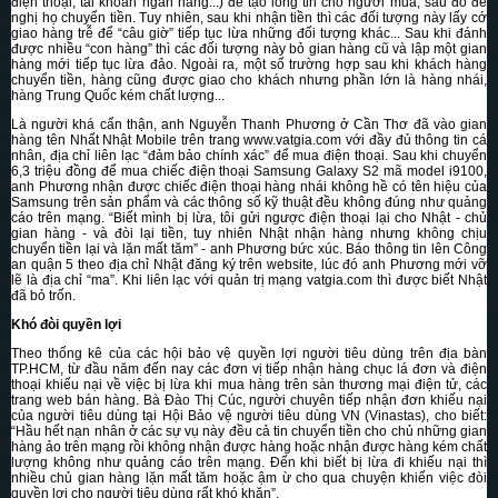
điện thoại, tài khoản ngân hàng...) để tạo lòng tin cho người mua, sau đó đề
nghị họ chuyển tiền. Tuy nhiên, sau khi nhận tiền thì các đối tượng này lấy cớ
giao hàng trễ để “câu giờ” tiếp tục lừa những đối tượng khác... Sau khi đánh
được nhiều “con hàng” thì các đối tượng này bỏ gian hàng cũ và lập một gian
hàng mới tiếp tục lừa đảo. Ngoài ra, một số trường hợp sau khi khách hàng
chuyển tiền, hàng cũng được giao cho khách nhưng phần lớn là hàng nhái,
hàng Trung Quốc kém chất lượng...
Là người khá cẩn thận, anh Nguyễn Thanh Phương ở Cần Thơ đã vào gian
hàng tên Nhất Nhật Mobile trên trang www.vatgia.com với đầy đủ thông tin cá
nhân, địa chỉ liên lạc “đảm bảo chính xác” để mua điện thoại. Sau khi chuyển
6,3 triệu đồng để mua chiếc điện thoại Samsung Galaxy S2 mã model i9100,
anh Phương nhận được chiếc điện thoại hàng nhái không hề có tên hiệu của
Samsung trên sản phẩm và các thông số kỹ thuật đều không đúng như quảng
cáo trên mạng. “Biết mình bị lừa, tôi gửi ngược điện thoại lại cho Nhật - chủ
gian hàng - và đòi lại tiền, tuy nhiên Nhật nhận hàng nhưng không chịu
chuyển tiền lại và lặn mất tăm” - anh Phương bức xúc.
Báo
thông tin lên Công
an quận 5 theo địa chỉ Nhật đăng ký trên website, lúc đó anh Phương mới vỡ
lẽ là địa chỉ “ma”. Khi liên lạc với quản trị mạng vatgia.com thì được biết Nhật
đã bỏ trốn.
Khó đòi quyền lợi
Theo thống kê của các hội bảo vệ quyền lợi người tiêu dùng trên địa bàn
TP.HCM, từ đầu năm đến nay các đơn vị tiếp nhận hàng chục lá đơn và điện
thoại khiếu nại về việc bị lừa khi mua hàng trên sàn thương mại điện tử, các
trang web bán hàng. Bà Đào Thị Cúc, người chuyên tiếp nhận đơn khiếu nại
của người tiêu dùng tại Hội Bảo vệ người tiêu dùng VN (Vinastas), cho biết:
“Hầu hết nạn nhân ở các sự vụ này đều cả tin chuyển tiền cho chủ những gian
hàng ảo trên mạng rồi không nhận được hàng hoặc nhận được hàng kém chất
lượng không như quảng cáo trên mạng. Đến khi biết bị lừa đi khiếu nại thì
nhiều chủ gian hàng lặn mất tăm hoặc ậm ừ cho qua chuyện khiến việc đòi
quyền lợi cho người tiêu dùng rất khó khăn”.