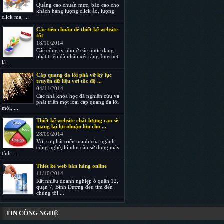
Quảng cáo chuẩn mực, báo cáo cho
khách hàng lượng click ảo, lượng
click ma, ...
Các tiêu chuẩn để thiết kế website
tốt
18/10/2014
Các công ty nhỏ ở các nước đang
phát triển đã nhận xét rằng Internet
là ...
Cáp quang đa lõi phá vỡ kỷ lục
truyền dữ liệu với tốc độ ...
04/11/2014
Các nhà khoa học đã nghiên cứu và
phát triển một loại cáp quang đa lõi
mới, ...
Thiết kế website chất lượng cao sẽ
mang lại lợi nhuận lớn cho ...
28/09/2014
Với sự phát triển mạnh của ngành
công nghệ,thì nhu cầu sử dụng máy
tính ...
Thiết kế web bán hàng online
11/10/2014
Rất nhiều doanh nghiệp ở quận 12,
quận 7, Bình Dương đều tìm đến
chúng tôi ...
TIN CÔNG NGHỆ