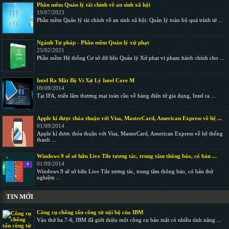
Phần mềm Quản lý tài chính về an sinh xã hội
19/07/2023
Phần mềm Quản lý tài chính về an sinh xã hội: Quản lý toàn bộ quá trình từ ...
Ngành Tư pháp - Phần mềm Quản lý xử phạt
25/02/2021
Phần mềm Hệ thống Cơ sở dữ liệu Quản lý Xử phạt vi phạm hành chính cho ...
Intel Ra Mắt Bộ Vi Xử Lý Intel Core M
09/09/2014
Tại IFA, triển lãm thương mại toàn cầu về hàng điện tử gia dụng, Intel ra ...
Apple kí được thỏa thuận với Visa, MasterCard, American Express về hệ ...
01/09/2014
Apple kí được thỏa thuận với Visa, MasterCard, American Express về hệ thống
thanh ...
Windows 9 sẽ sở hữu Live Tile tương tác, trung tâm thông báo, có bản ...
01/09/2014
Windows 9 sẽ sở hữu Live Tile tương tác, trung tâm thông báo, có bản thử
nghiệm ...
TIN MỚI
Công cụ chống tấn công từ nội bộ của IBM
Vào thứ ba 7-6, IBM đã giới thiệu một công cụ bảo mật có nhiều tính năng ...