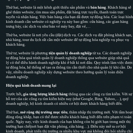
Thứ hai, website là một kênh giới thiệu sản phẩm và
bán hàng
. Khách hàng sẽ
ghé thăm website, tìm mua sản phẩm, đặt hàng trực tuyến, thanh toán trực
tuyến và nhận hàng. Việc bán hàng của bạn đã được tự động hóa. Các loại hình
kinh doanh cần website có nghiệp vụ này bao gồm: cửa hàng, các gian hàng
trưng bày, các dịch vụ như bán vé máy bay, đặt vé,…
Thứ ba, website là nơi yêu cầu (đặt) dịch vụ. Các dịch vụ đặt phòng khách sạn,
nhà hàng, tour du lịch rất cần một website để tự động hóa nghiệp vụ phục vụ
khách hàng.
Thứ tư, website là phương
tiện quản lý doanh nghiệp
từ xa. Các doanh nghiệp
tự động hóa quá trình quản lý doanh nghiệp thông qua website giúp nhà quả
lý có thể điều hành doanh nghiệp khi ở bất kì nơi đâu. Quy trình làm việc được
tự động hóa, hệ thống sẽ tạo ra thông tin cần thiết cho nhà quản lý khi cần. Do
vậy, nhiều doanh nghiệp xây dựng website theo hướng quản lý toàn diện
doanh nghiệp.
Hiệu quả kinh doanh mang lại
Trước hết
, gia tăng lượng khách hàng
thông qua các công cụ tìm kiếm. Với sự
hỗ trợ của các công cụ tìm kiếm hiện nay (như Google, Bing, Yahoo,…), quý
doanh nghiệp, hộ kinh doanh có nhiều cơ hội được khách hàng biết đến.
Thứ hai,
mở rộng thị trường mục tiêu
, thâm nhập thị trường mới. Với tầm hoạt
động rộng khắp, bạn có thể được nhiều khách hàng biết đến trên phạm vi toàn
quốc. Ngày nay, việc kinh doanh của bạn không còn bị giới hạn trong một thị
trường hạn chế(nơi bạn đặt văn phòng, cửa hàng…). Điều này mở ra cơ hội
kinh doanh, phát triển thị trường ra nhiều khu vực mà không đòi hỏi nhiều chi