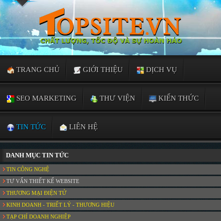
TRANG CHỦ
GIỚI THIỆU
DỊCH VỤ
SEO MARKETING
THƯ VIỆN
KIẾN THỨC
TIN TỨC
LIÊN HỆ
DANH MỤC TIN TỨC
TIN CÔNG NGHỆ
TƯ VẤN THIẾT KẾ WEBSITE
THƯƠNG MẠI ĐIỆN TỬ
KINH DOANH - TRIẾT LÝ - THƯƠNG HIỆU
TẠP CHÍ DOANH NGHIỆP