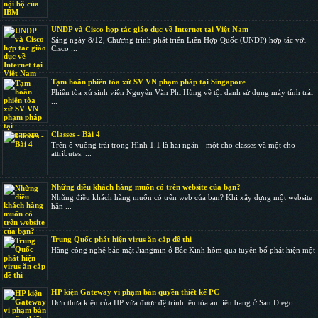
UNDP và Cisco hợp tác giáo dục về Internet tại Việt Nam
Sáng ngày 8/12, Chương trình phát triển Liên Hợp Quốc (UNDP) hợp tác với
Cisco ...
Tạm hoãn phiên tòa xử SV VN phạm pháp tại Singapore
Phiên tòa xử sinh viên Nguyễn Văn Phi Hùng về tội danh sử dụng máy tính trái
...
Classes - Bài 4
Trên ô vuông trái trong Hình 1.1 là hai ngăn - một cho classes và một cho
attributes. ...
Những điều khách hàng muốn có trên website của bạn?
Những điều khách hàng muốn có trên web của bạn? Khi xây dựng một website
hẳn ...
Trung Quốc phát hiện virus ăn cắp đề thi
Hãng công nghệ bảo mật Jiangmin ở Bắc Kinh hôm qua tuyên bố phát hiện một
...
HP kiện Gateway vi phạm bản quyền thiết kế PC
Đơn thưa kiện của HP vừa được đệ trình lên tòa án liên bang ở San Diego ...