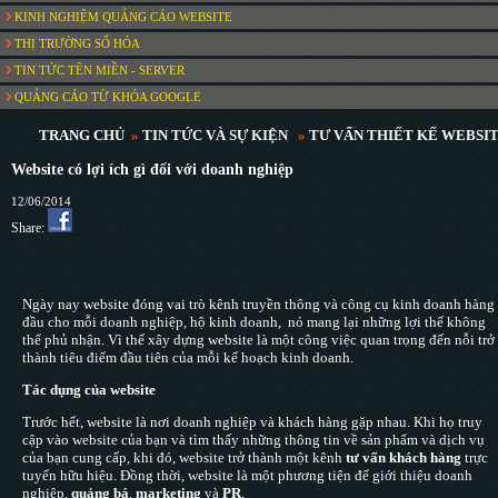
KINH NGHIỆM QUẢNG CÁO WEBSITE
THỊ TRƯỜNG SỐ HÓA
TIN TỨC TÊN MIỀN - SERVER
QUẢNG CÁO TỪ KHÓA GOOGLE
TRANG CHỦ
»
TIN TỨC VÀ SỰ KIỆN
»
TƯ VẤN THIẾT KẾ WEBSI
Website có lợi ích gì đối với doanh nghiệp
12/06/2014
Share:
Ngày nay website đóng vai trò kênh truyền thông và công cụ kinh doanh hàng
đầu cho mỗi doanh nghiệp, hộ kinh doanh, nó mang lại những lợi thế không
thể phủ nhận. Vì thế xây dựng website là một công việc quan trọng đến nỗi trở
thành tiêu điểm đầu tiên của mỗi kế hoạch kinh doanh.
Tác dụng của website
Trước hết, website là nơi doanh nghiệp và khách hàng gặp nhau. Khi họ truy
cập vào website của bạn và tìm thấy những thông tin về sản phẩm và dịch vụ
của bạn cung cấp, khi đó, website trở thành một kênh
tư vấn khách hàng
trực
tuyến hữu hiệu. Đồng thời, website là một phương tiện để giới thiệu doanh
nghiệp,
quảng bá
,
marketing
và
PR
.