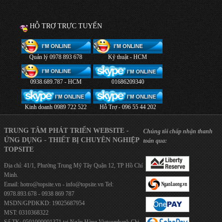
HỖ TRỢ TRỰC TUYẾN
Quản lý 0978 893 678
Kỹ thuật - HCM
0938.689.787 - HCM
01686209340
Kinh doanh 0989 722 522
Hỗ Trợ - 096 55 44 202
TRUNG TÂM PHÁT TRIỂN WEBSITE -
Chúng tôi chấp nhận thanh
ỨNG DỤNG - THIẾT BỊ CHUYÊN NGHIỆP
toán qua:
TOPSITE
Địa chỉ: 41/1, Phường Trung Mỹ Tây Quận 12, TP Hồ Chí
Minh.
Email:
hotro@topsite.vn
-
info@topsite.vn
Tel:
0978.893.678 - 0938 869 787
MSDN/GPĐKKD: 19025687954
MST: 0310368322