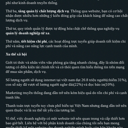
phí như kinh doanh truyền thống.
Thứ ba,
tăng quản lý chất lượng dịch vụ
. Thông qua website, bạn có cơ hội
nhận được nhiều hơn những ý kiến đóng góp của khách hàng để nâng cao chất
lượng dịch vụ.
Thứ tư, quy trình quản lý được tự động hóa chặt chẽ thông qua nghiệp vụ
quản lý doanh nghiệp từ xa
.
Thứ năm,
tiết kiệm chi phí
, các hoạt động trực tuyến giúp doanh tiết kiệm chi
phí và nâng cao năng lực cạnh tranh của mình.
Xu thế xã hội
Giới tri thức và nhân viên văn phòng gia tăng nhanh chóng, đây là nhóm đối
tượng có điều kiện tài chính tốt và có thói quen tìm hiểu thông tin trên mạng
để mua sản phẩm, dịch vụ.
Số lượng người sử dụng internet tại việt nam đạt 26.8 triệu người(chiếm 31%),
con số này đã vượt số lượng người nghe đài(22%) và đọc báo in(10%).
Marketing truyền thống đang dần trở nên kém hiệu quả do tốn chi phí và cạnh
tranh lớn.
Thanh toán trực tuyến tuy chưa phổ biến tại Việt Nam nhưng đang dần trở nên
quen thuộc và là xu thế tất yếu của tương lai.
Vì thế, việc doanh nghiệp có một website trở nên quan trọng và cấp thiết hơn
bao giờ hết. Liên hệ với bộ phận kinh doanh của chúng tôi nếu bạn mong
muốn thiết kế một website cho doanh nghiệp mình hoặc còn băn khoăn nào