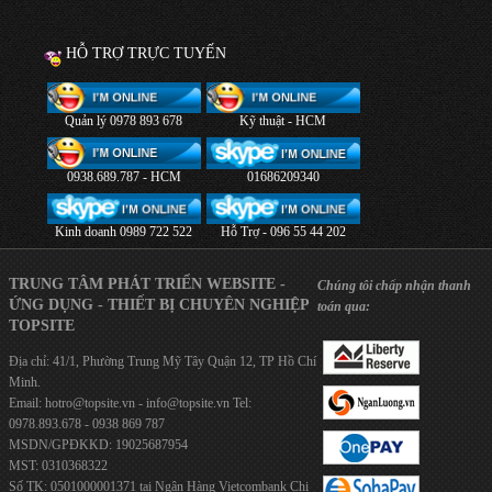
HỖ TRỢ TRỰC TUYẾN
Quản lý 0978 893 678
Kỹ thuật - HCM
0938.689.787 - HCM
01686209340
Kinh doanh 0989 722 522
Hỗ Trợ - 096 55 44 202
TRUNG TÂM PHÁT TRIỂN WEBSITE -
Chúng tôi chấp nhận thanh
ỨNG DỤNG - THIẾT BỊ CHUYÊN NGHIỆP
toán qua:
TOPSITE
Địa chỉ: 41/1, Phường Trung Mỹ Tây Quận 12, TP Hồ Chí
Minh.
Email:
hotro@topsite.vn
-
info@topsite.vn
Tel:
0978.893.678 - 0938 869 787
MSDN/GPĐKKD: 19025687954
MST: 0310368322
Số TK: 0501000001371 tại Ngân Hàng Vietcombank Chi