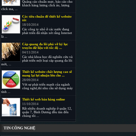
Quảng cáo chuẩn mực, báo cáo cho
khách hàng lượng click ảo, lượng
click ma, ...
Các tiêu chuẩn để thiết kế website
tốt
18/10/2014
Các công ty nhỏ ở các nước đang
phát triển đã nhận xét rằng Internet
là ...
Cáp quang đa lõi phá vỡ kỷ lục
truyền dữ liệu với tốc độ ...
04/11/2014
Các nhà khoa học đã nghiên cứu và
phát triển một loại cáp quang đa lõi
mới, ...
Thiết kế website chất lượng cao sẽ
mang lại lợi nhuận lớn cho ...
28/09/2014
Với sự phát triển mạnh của ngành
công nghệ,thì nhu cầu sử dụng máy
tính ...
Thiết kế web bán hàng online
11/10/2014
Rất nhiều doanh nghiệp ở quận 12,
quận 7, Bình Dương đều tìm đến
chúng tôi ...
TIN CÔNG NGHỆ