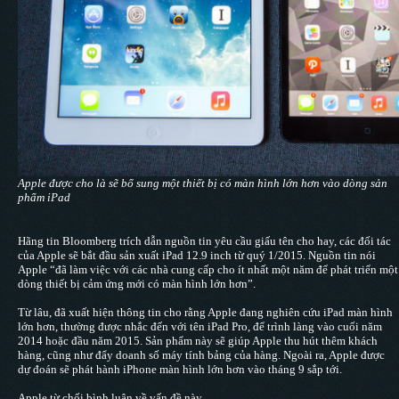
Apple được cho là sẽ bổ sung một thiết bị có màn hình lớn hơn vào dòng sản
phẩm iPad
Hãng tin Bloomberg trích dẫn nguồn tin yêu cầu giấu tên cho hay, các đối tác
của Apple sẽ bắt đầu sản xuất iPad 12.9 inch từ quý 1/2015. Nguồn tin nói
Apple “đã làm việc với các nhà cung cấp cho ít nhất một năm để phát triển một
dòng thiết bị cảm ứng mới có màn hình lớn hơn”.
Từ lâu, đã xuất hiện thông tin cho rằng Apple đang nghiên cứu iPad màn hình
lớn hơn, thường được nhắc đến với tên iPad Pro, để trình làng vào cuối năm
2014 hoặc đầu năm 2015. Sản phẩm này sẽ giúp Apple thu hút thêm khách
hàng, cũng như đẩy doanh số máy tính bảng của hàng. Ngoài ra, Apple được
dự đoán sẽ phát hành iPhone màn hình lớn hơn vào tháng 9 sắp tới.
Apple từ chối bình luận về vấn đề này.