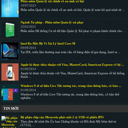
Phần mềm Quản lý tài chính về an sinh xã hội
19/07/2023
Phần mềm Quản lý tài chính về an sinh xã hội: Quản lý toàn bộ quá trình từ ...
Ngành Tư pháp - Phần mềm Quản lý xử phạt
25/02/2021
Phần mềm Hệ thống Cơ sở dữ liệu Quản lý Xử phạt vi phạm hành chính cho ...
Intel Ra Mắt Bộ Vi Xử Lý Intel Core M
09/09/2014
Tại IFA, triển lãm thương mại toàn cầu về hàng điện tử gia dụng, Intel ra ...
Apple kí được thỏa thuận với Visa, MasterCard, American Express về hệ ...
01/09/2014
Apple kí được thỏa thuận với Visa, MasterCard, American Express về hệ thống
thanh ...
Windows 9 sẽ sở hữu Live Tile tương tác, trung tâm thông báo, có bản ...
01/09/2014
Windows 9 sẽ sở hữu Live Tile tương tác, trung tâm thông báo, có bản thử
nghiệm ...
TIN MỚI
Bộ phận chip của Motorola phát mãi 2 tỷ USD cổ phiếu IPO
Theo đơn đệ trình lên Ủy ban Chứng khoán và Hối đoái Mỹ hôm thứ tư
(17/12), ...