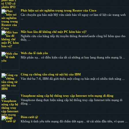
Phát hiện sai sót nghiêm trọng trong Router của Cisco
Các chuyên gia bảo mật Mỹ vừa cảnh báo về nguy cơ làm tê liệt các trang web
...
Mất bao lâu để khống chế một PC kém bảo vệ?
Nghiên cứu của hãng tiếp thị truyền thông AvanteGarde công bố hôm qua cho
thấy, ...
Web cho lễ tình yêu
Một phản xạ... có điều kiện của tất cả những ai hay lang thang trên mạng là ...
Công cụ chống tấn công từ nội bộ của IBM
Vào thứ ba 7-6, IBM đã giới thiệu một công cụ bảo mật có nhiều tính năng ...
Vinaphone nâng cấp hệ thống truy cập Internet trên mạng di động
Vinaphone đang thực hiện nâng cấp hệ thống truy cập Internet trên mạng di
động ...
Đám cưới @
Không ít tình yêu trên mạng đã chấm dứt ngay... từ cái nhìn đầu tiên, vì quan ...