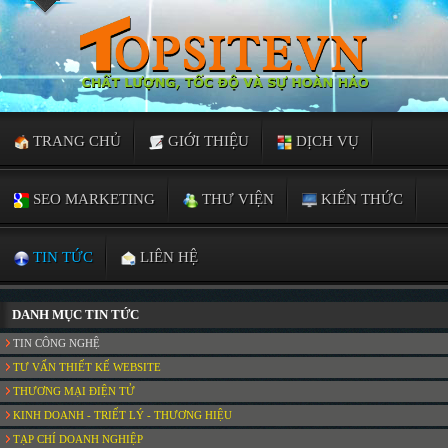
TRANG CHỦ
GIỚI THIỆU
DỊCH VỤ
SEO MARKETING
THƯ VIỆN
KIẾN THỨC
TIN TỨC
LIÊN HỆ
DANH MỤC TIN TỨC
TIN CÔNG NGHỆ
TƯ VẤN THIẾT KẾ WEBSITE
THƯƠNG MẠI ĐIỆN TỬ
KINH DOANH - TRIẾT LÝ - THƯƠNG HIỆU
TẠP CHÍ DOANH NGHIỆP