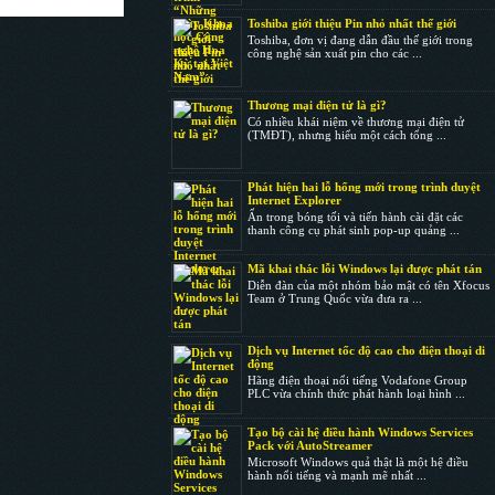
Toshiba giới thiệu Pin nhỏ nhất thế giới
Toshiba, đơn vị đang dẫn đầu thế giới trong
công nghệ sản xuất pin cho các ...
Thương mại điện tử là gì?
Có nhiều khái niệm về thương mại điện tử
(TMĐT), nhưng hiểu một cách tổng ...
Phát hiện hai lỗ hổng mới trong trình duyệt
Internet Explorer
Ẩn trong bóng tối và tiến hành cài đặt các
thanh công cụ phát sinh pop-up quảng ...
Mã khai thác lỗi Windows lại được phát tán
Diễn đàn của một nhóm bảo mật có tên Xfocus
Team ở Trung Quốc vừa đưa ra ...
Dịch vụ Internet tốc độ cao cho điện thoại di
động
Hãng điện thoại nổi tiếng Vodafone Group
PLC vừa chính thức phát hành loại hình ...
Tạo bộ cài hệ điều hành Windows Services
Pack với AutoStreamer
Microsoft Windows quả thật là một hệ điều
hành nổi tiếng và mạnh mẽ nhất ...