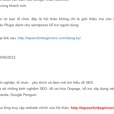
p cùng khách mời.
in từ ban tổ chức đây là hội thảo không chỉ là giới thiệu mà còn
ác Plugin dành cho wordpress hỗ trợ người dùng.
i link sau:
http://wpseoforbeginners.com/dang-ky/
.
0/06/2013.
nh nghiệp, tổ chức…yêu thích và đam mê tìm hiểu về SEO.
a sẻ những kinh nghiệm SEO, tối ưu hóa Onpage, hỗ trợ xây dựng site 
 Panda, Google Penguin.
vui lòng truy cập website chính của hội thảo:
http://wpseoforbeginner