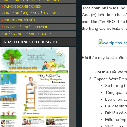
TẠP CHÍ DOANH NGHIỆP
Một phần nhằm loại bỏ 
KINH NGHIỆM QUẢNG CÁO WEBSITE
Google) luôn làm cho cá
THỊ TRƯỜNG SỐ HÓA
các
diễn đàn SEO. Tiêu 
TIN TỨC TÊN MIỀN - SERVER
thứ hạng các website đi
QUẢNG CÁO TỪ KHÓA GOOGLE
KHÁCH HÀNG CỦA CHÚNG TÔI
Hội thảo quy tụ các bậc 
Giới thiệu về Wor
Onpage WordPres
Xu hướng th
Tổng quan 
Lựa chọn L
Cài đặt sử 
Dữ liệu có 
Điều hướn
SEO cho một