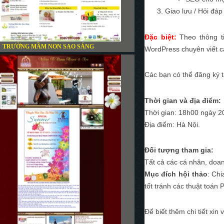
Giao lưu / Hỏi đá
Đặc biệt:
Theo thông t
TRƯỜNG MẦM NON SAO SÁNG
WordPress chuyên viết c
Các bạn có thể đăng ký tạ
Thời gian và địa điểm:
Thời gian: 18h00 ngày 2
Địa điểm: Hà Nội.
Đối tượng tham gia:
Tất cả các cá nhân, doa
Mục đích hội thảo
: Chi
tốt tránh các thuật toán
Để biết thêm chi tiết xin 