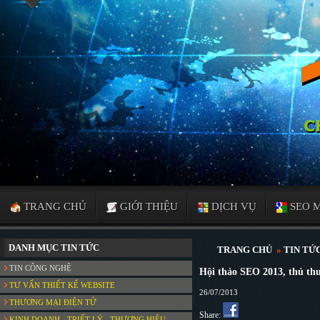
TRANG CHỦ
GIỚI THIỆU
DỊCH VỤ
SEO 
DANH MỤC TIN TỨC
TRANG CHỦ
»
TIN TỨC
TIN CÔNG NGHỆ
Hội thảo SEO 2013, thủ th
TƯ VẤN THIẾT KẾ WEBSITE
26/07/2013
THƯƠNG MẠI ĐIỆN TỬ
Share:
KINH DOANH - TRIẾT LÝ - THƯƠNG HIỆU