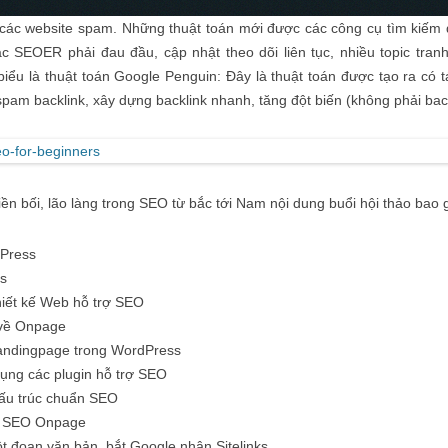
các website spam. Những thuật toán mới được các công cụ tìm kiếm đ
c SEOER phải đau đầu, cập nhật theo dõi liên tục, nhiều topic tranh 
biểu là
thuật toán Google Penguin: Đây là thuật toán được tạo ra có 
 spam
backlink, xây dựng backlink nhanh, tăng đột biến (không phải back
tiền bối, lão làng trong SEO từ bắc tới Nam nội dung buổi hội thảo bao
dPress
s
iết kế Web hỗ trợ SEO
về Onpage
andingpage trong WordPress
dụng các plugin hỗ trợ SEO
cấu trúc chuẩn SEO
g SEO Onpage
 đoạn văn bản, bắt Google nhận Sitelinks.