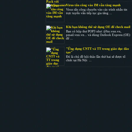
Virus tấn công vào IM vẫn tăng mạnh
Virus tấn công chuyên vào các trình nhắn tin
trực tuyến vẫn tiếp tục gia tăng ...
Khi bạn không thể sử dụng OE để check mail
Bạn có hộp thư POP3 như: @hn.vnn.vn,
pmail.vnn.vn... và dùng Outlook Express (OE)
để ...
"Ứng dụng CNTT và TT trong giáo dục đào
tạo"
Đó là chủ đề hội thảo lần thứ hai sẽ được tổ
chức tại Hà Nội ...