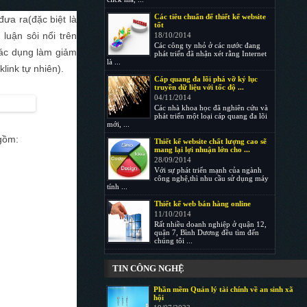
Các tiêu chuẩn để thiết kế website
ưa ra(đặc biệt là
tốt
luận sôi nổi trên
18/10/2014
Các công ty nhỏ ở các nước đang
tác dụng làm giảm
phát triển đã nhận xét rằng Internet
là ...
link tự nhiên).
Cáp quang đa lõi phá vỡ kỷ lục
truyền dữ liệu với tốc độ ...
04/11/2014
Các nhà khoa học đã nghiên cứu và
phát triển một loại cáp quang đa lõi
mới, ...
 gồm:
Thiết kế website chất lượng cao sẽ
mang lại lợi nhuận lớn cho ...
28/09/2014
Với sự phát triển mạnh của ngành
công nghệ,thì nhu cầu sử dụng máy
tính ...
Thiết kế web bán hàng online
11/10/2014
Rất nhiều doanh nghiệp ở quận 12,
quận 7, Bình Dương đều tìm đến
chúng tôi ...
TIN CÔNG NGHỆ
Phần mềm Quản lý tài chính về an sinh xã
hội