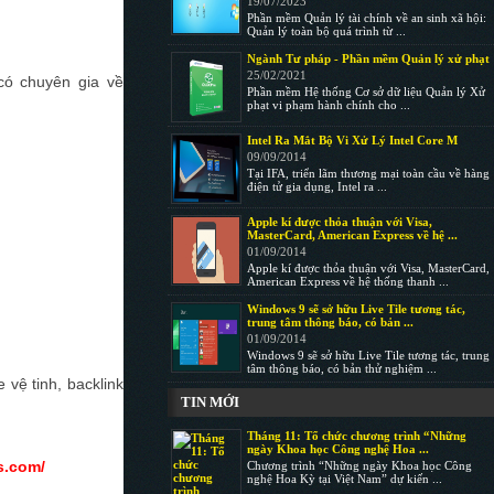
19/07/2023
Phần mềm Quản lý tài chính về an sinh xã hội:
Quản lý toàn bộ quá trình từ ...
Ngành Tư pháp - Phần mềm Quản lý xử phạt
25/02/2021
 có chuyên gia về
Phần mềm Hệ thống Cơ sở dữ liệu Quản lý Xử
phạt vi phạm hành chính cho ...
Intel Ra Mắt Bộ Vi Xử Lý Intel Core M
09/09/2014
Tại IFA, triển lãm thương mại toàn cầu về hàng
điện tử gia dụng, Intel ra ...
Apple kí được thỏa thuận với Visa,
MasterCard, American Express về hệ ...
01/09/2014
Apple kí được thỏa thuận với Visa, MasterCard,
American Express về hệ thống thanh ...
Windows 9 sẽ sở hữu Live Tile tương tác,
trung tâm thông báo, có bản ...
01/09/2014
Windows 9 sẽ sở hữu Live Tile tương tác, trung
tâm thông báo, có bản thử nghiệm ...
vệ tinh, backlink
TIN MỚI
Tháng 11: Tổ chức chương trình “Những
ngày Khoa học Công nghệ Hoa ...
s.com/
Chương trình “Những ngày Khoa học Công
nghệ Hoa Kỳ tại Việt Nam” dự kiến ...