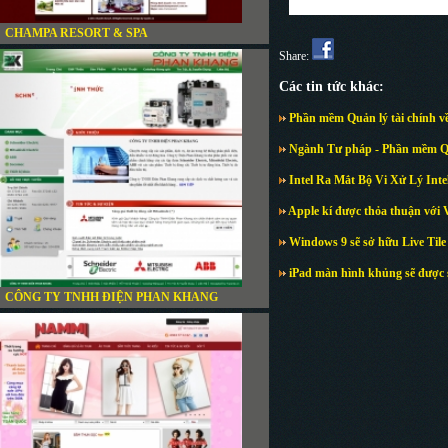
CHAMPA RESORT & SPA
Share:
Các tin tức khác:
Phần mềm Quản lý tài chính về
Ngành Tư pháp - Phần mềm Qu
Intel Ra Mắt Bộ Vi Xử Lý Inte
Apple kí được thỏa thuận với 
Windows 9 sẽ sở hữu Live Tile 
iPad màn hình khủng sẽ được s
CÔNG TY TNHH ĐIỆN PHAN KHANG