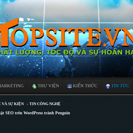
MARKETING
THƯ VIỆN
KIẾN THỨC
TIN TỨC
 VÀ SỰ KIỆN
»
TIN CÔNG NGHỆ
uật SEO trên WordPress tránh Penguin