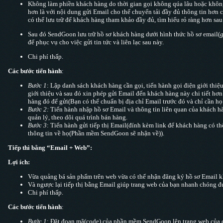
Không làm phiền khách hàng do thời gian gọi không qúa lâu hoặc không 
hơn là với nội dung gửi Email cho thể chuyển tải đầy đủ thông tin hơn
có thể lưu trữ để khách hàng tham khảo đầy đủ, tìm hiểu rỏ ràng hơn sau
Sau đó SendGoon lưu trữ hồ sơ khách hàng dưới hình thức hồ sơ email(
g
để phục vụ cho việc gửi tin tức và liên lạc sau này.
Chi phí thấp.
Các bước tiến hành
:
Bước 1
: Lập danh sách khách hàng cần gọi, tiến hành gọi điện giới thiệ
giới thiệu và sau đó xin phép gửi Email đến khách hàng này chi tiết hơ
hàng đó để gửi(Bạn có thể chuẩn bị địa chỉ Email trước đó và chỉ cần h
Bước 2:
Tiến hành nhập hồ sơ Email và thông tin liên quan của khách
quản lý, theo dõi quá trình bán hàng.
Bước 3
: Tiến hành gửi tiếp thị Email(đính kèm link để khách hàng có t
thông tin về họ(Phần mềm SendGoon sẽ nhận về)).
Tiếp thì bằng “Email + Web”:
Lợi ích:
Vừa quảng bá sản phẩm trên web vừa có thể nhận đăng ký hồ sơ Email kh
Và ngược lại tiếp thị bằng Email giúp trang web của bạn nhanh chóng đư
Chi phí thấp.
Các bước tiến hành
:
Bước 1
: Đặt đoạn mã(code) của phần mềm SendGoon lên trang web của côn