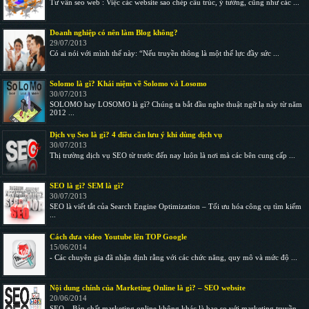
Tư vấn seo web : Việc các website sao chép cấu trúc, ý tưởng, cũng như các ...
Doanh nghiệp có nên làm Blog không?
29/07/2013
Có ai nói với mình thế này: “Nếu truyền thông là một thế lực đầy sức ...
Solomo là gì? Khái niệm về Solomo và Losomo
30/07/2013
SOLOMO hay LOSOMO là gì? Chúng ta bắt đầu nghe thuật ngữ lạ này từ năm
2012 ...
Dịch vụ Seo là gì? 4 điều cần lưu ý khi dùng dịch vụ
30/07/2013
Thị trường dịch vụ SEO từ trước đến nay luôn là nơi mà các bên cung cấp ...
SEO là gì? SEM là gì?
30/07/2013
SEO là viết tắt của Search Engine Optimization – Tối ưu hóa công cụ tìm kiếm
...
Cách đưa video Youtube lên TOP Google
15/06/2014
- Các chuyên gia đã nhận định rằng với các chức năng, quy mô và mức độ ...
Nội dung chính của Marketing Online là gì? – SEO website
20/06/2014
SEO – Bản chất marketing online không khác là bao so với marketing truyền