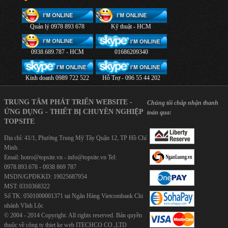
Quản lý 0978 893 678
Kỹ thuật - HCM
0938.689.787 - HCM
01686209340
Kinh doanh 0989 722 522
Hỗ Trợ - 096 55 44 202
TRUNG TÂM PHÁT TRIỂN WEBSITE -
Chúng tôi chấp nhận thanh
ỨNG DỤNG - THIẾT BỊ CHUYÊN NGHIỆP
toán qua:
TOPSITE
Địa chỉ: 41/1, Phường Trung Mỹ Tây Quận 12, TP Hồ Chí
Minh.
Email:
hotro@topsite.vn
-
info@topsite.vn
Tel:
0978.893.678 - 0938 869 787
MSDN/GPĐKKD: 19025687954
MST: 0310368322
Số TK: 0501000001371 tại Ngân Hàng Vietcombank Chi
nhánh Vĩnh Lộc
© 2004 - 2014 Copyright. All rights reserved. Bản quyền
thuộc về công ty
thiet ke web
ITECHCO CO.,LTD