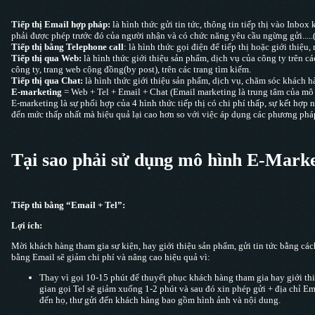
Tiếp thị Email hợp pháp:
là hình thức gửi tin tức, thông tin tiếp thị vào Inbo
phải được phép trước đó của người nhận và có chức năng yêu cầu ngừng gửi....
Tiếp thị bằng Telephone call
: là hình thức gọi điện để tiếp thị hoặc giới thiệu,
Tiếp thị qua Web:
là hình thức giới thiệu sản phẩm, dịch vụ của công ty trên c
công ty, trang web cộng đồng(by post), trên các trang tìm kiếm.
Tiếp thị qua Chat:
là hình thức giới thiệu sản phẩm, dịch vụ, chăm sóc khách 
E-marketing
= Web + Tel + Email + Chat (Email marketing là trung tâm của mô
E-marketing là sự phối hợp của 4 hình thức tiếp thị có chi phí thấp, sự kết hợ
đến mức thấp nhất mà hiệu quả lại cao hơn so với việc áp dụng các phương pháp
Tại sao phải sử dụng mô hình E-Marke
Tiếp thì bằng “Email + Tel”:
Lợi ích:
Mời khách hàng tham gia sự kiện, hay giới thiệu sản phẩm, gửi tin tức bằng cách
bằng Email sẽ giảm chi phí và nâng cao hiệu quả vì:
Thay vì gọi 10-15 phút để thuyết phục khách hàng tham gia hay giới th
gian gọi Tel sẽ giảm xuống 1-2 phút và sau đó xin phép gửi + địa chỉ E
đến họ, thư gửi đến khách hàng bao gồm hình ảnh và nội dung.