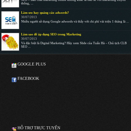
thống, ...
Làm seo hay quảng cáo adwords?
30/07/2013
Nhiều người sử dụng Google adwords và thấy với chi phí vài triệu 1 tháng là ...
Làm sao để áp dụng SEO trong Marketing
30/07/2013
Và đặc biệt là Digital Marketing? Hãy xem Slide của Tuấn Hà – Chủ tịch CLB
SEO ...
GOOGLE PLUS
FACEBOOK
HỖ TRỢ TRỰC TUYẾN