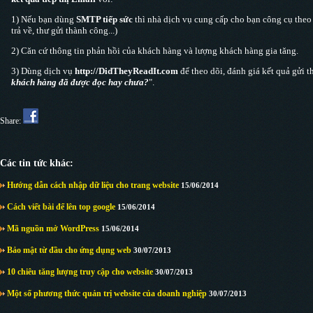
1) Nếu bạn dùng
SMTP tiếp sức
thì nhà dịch vụ cung cấp cho bạn công cụ theo d
trả về, thư gửi thành công...)
2) Căn cứ thông tin phản hồi của khách hàng và lượng khách hàng gia tăng.
3) Dùng dịch vụ
http://DidTheyReadIt.com
để theo dõi, đánh giá kết quả gửi t
khách hàng đã được đọc hay chưa?
".
Share:
Các tin tức khác:
Hướng dẫn cách nhập dữ liệu cho trang website
15/06/2014
Cách viết bài để lên top google
15/06/2014
Mã nguồn mở WordPress
15/06/2014
Bảo mật từ đầu cho ứng dụng web
30/07/2013
10 chiêu tăng lượng truy cập cho website
30/07/2013
Một số phương thức quản trị website của doanh nghiệp
30/07/2013