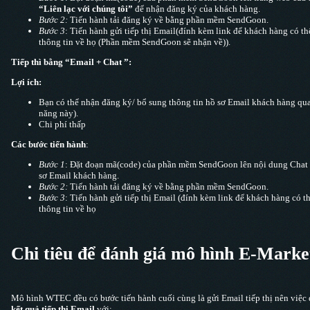
“Liên lạc với chúng tôi”
để nhận đăng ký của khách hàng.
Bước 2:
Tiến hành tải đăng ký về bằng phần mềm SendGoon.
Bước 3
: Tiến hành gửi tiếp thị Email(đính kèm link để khách hàng có t
thông tin về họ (Phần mềm SendGoon sẽ nhận về)).
Tiếp thì bằng “Email + Chat ”:
Lợi ích:
Bạn có thể nhận đăng ký/ bổ sung thông tin hồ sơ Email khách hàng q
năng này).
Chi phí thấp
Các bước tiến hành
:
Bước 1
: Đặt đoạn mã(code) của phần mềm SendGoon lên nội dung Chat 
sơ Email khách hàng.
Bước 2:
Tiến hành tải đăng ký về bằng phần mềm SendGoon.
Bước 3
: Tiến hành gửi tiếp thị Email (đính kèm link để khách hàng có 
thông tin về họ
Chi tiêu để đánh giá mô hình E-Marke
Mô hình WTEC đều có bước tiến hành cuối cùng là gửi Email tiếp thị nên việc 
kết quả tiếp thị Email
với: