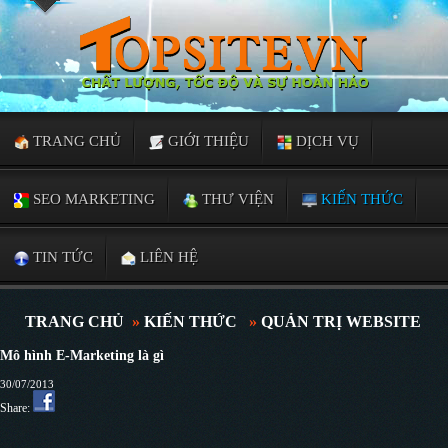
TRANG CHỦ
GIỚI THIỆU
DỊCH VỤ
SEO MARKETING
THƯ VIỆN
KIẾN THỨC
TIN TỨC
LIÊN HỆ
TRANG CHỦ
»
KIẾN THỨC
»
QUẢN TRỊ WEBSITE
Mô hình E-Marketing là gì
30/07/2013
Share: