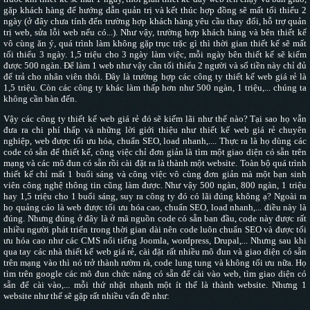
gặp khách hàng để hướng dẫn quản trị và kết thúc hợp đồng sẽ mất tối thiểu 2
ngày (ở đây chưa tính đến trường hợp khách hàng yêu cầu thay đổi, hỗ trợ quản
trị web, sửa lỗi web nếu có...). Như vậy, trường hợp khách hàng và bên thiết kế
vô cùng ăn ý, quá trình làm không gặp trục trặc gì thì thời gian thiết kế sẽ mất
tối thiểu 3 ngày. 1,5 triệu cho 3 ngày làm việc, mỗi ngày bên thiết kế sẽ kiếm
được 500 ngàn. Để làm 1 web như vậy cần tối thiểu 2 người và số tiền này chỉ đủ
để trả cho nhân viên thôi. Đây là trường hợp các công ty thiết kế web giá rẻ là
1,5 triệu. Còn các công ty khác làm thấp hơn như 500 ngàn, 1 triệu,... chúng ta
không cần bàn đến.
Vậy các công ty thiết kế web giá rẻ đó sẽ kiếm lãi như thế nào? Tại sao họ vẫn
đưa ra chi phí thấp và những lời giới thiệu như thiết kế web giá rẻ chuyên
nghiệp, web được tối ưu hóa, chuẩn SEO, load nhanh,.... Thực ra là họ dùng các
code có sẵn để thiết kế, công việc chỉ đơn giản là tìm một giao diện có sẵn trên
mạng và các mô đun có sẵn rồi cài đặt ra là thành một website. Toàn bộ quá trình
thiết kế chỉ mất 1 buổi sáng và công việc vô cùng đơn giản mà một bạn sinh
viên công nghệ thông tin cũng làm được. Như vậy 500 ngàn, 800 ngàn, 1 triệu
hay 1,5 triệu cho 1 buổi sáng, suy ra công ty đó có lãi đúng không ạ? Ngoài ra
họ quảng cáo là web được tối ưu hóa cao, chuẩn SEO, load nhanh,... điều này là
đúng. Nhưng đúng ở đây là ở mã nguồn code có sẵn ban đầu, code này được rất
nhiều người phát triển trong thời gian dài nên code luôn chuẩn SEO và được tối
ưu hóa cao như các CMS nổi tiếng Joomla, wordpress, Drupal,... Nhưng sau khi
qua tay các nhà thiết kế web giá rẻ, cài đặt rất nhiều mô đun và giao diện có sẵn
trên mạng vào thì nó trở thành rườm rà, code lung tung và không tối ưu nữa. Họ
tìm trên google các mô đun chức năng có sẵn để cài vào web, tìm giao diện có
sẵn để cài vào,... mỗi thứ nhặt nhạnh một ít thế là thành website. Nhưng 1
website như thế sẽ gặp rất nhiều vấn đề như: