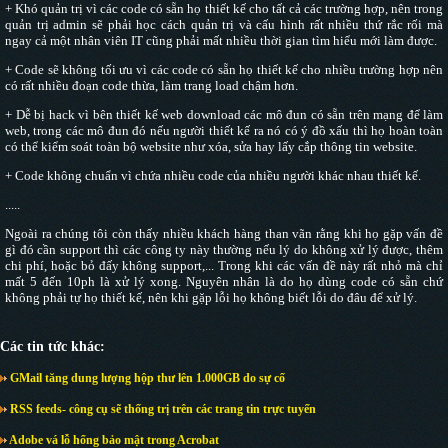
+ Khó quản trị vì các code có sẵn họ thiết kế cho tất cả các trường hợp, nên trong
quản trị admin sẽ phải học cách quản trị và cấu hình rất nhiều thứ rắc rối mà
ngay cả một nhân viên IT cũng phải mất nhiều thời gian tìm hiểu mới làm được.
+ Code sẽ không tối ưu vì các code có sẵn họ thiết kế cho nhiều trường hợp nên
có rất nhiều đoạn code thừa, làm trang load chậm hơn.
+ Dễ bị hack vì bên thiết kế web download các mô đun có sẵn trên mạng để làm
web, trong các mô đun đó nếu người thiết kế ra nó có ý đồ xấu thì họ hoàn toàn
có thể kiểm soát toàn bộ website như xóa, sửa hay lấy cắp thông tin website.
+ Code không chuẩn vì chứa nhiều code của nhiều người khác nhau thiết kế.
.....
Ngoài ra chúng tôi còn thấy nhiều khách hàng than vãn rằng khi họ gặp vấn đề
gì đó cần support thì các công ty này thường nếu lý do không xử lý được, thêm
chi phí, hoặc bỏ đấy không support,... Trong khi các vấn đề này rất nhỏ mà chỉ
mất 5 đến 10ph là xử lý xong. Nguyên nhân là do họ dùng code có sẵn chứ
không phải tự họ thiết kế, nên khi gặp lỗi họ không biết lỗi do đâu để xử lý.
Các tin tức khác:
GMail tăng dung lượng hộp thư lên 1.000GB do sự cố
RSS feeds- công cụ sẽ thống trị trên các trang tin trực tuyến
Adobe vá lỗ hổng bảo mật trong Acrobat