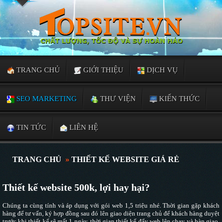
TRANG CHỦ
GIỚI THIỆU
DỊCH VỤ
SEO MARKETING
THƯ VIỆN
KIẾN THỨC
TIN TỨC
LIÊN HỆ
TRANG CHỦ
»
THIẾT KẾ WEBSITE GIÁ RẺ
Thiết kế website 500k, lợi hay hại?
Chúng ta cùng tính và áp dụng với gói web 1,5 triệu nhé. Thời gian gặp khách
hàng để tư vấn, ký hợp đồng sau đó lên giao diện trang chủ để khách hàng duyệt
trước khi thiết kế sẽ mất 1 ngày, thời gian thiết kế đẩy web lên chạy và bàn giao,