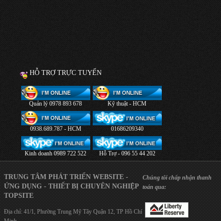
HỖ TRỢ TRỰC TUYẾN
Quản lý 0978 893 678
Kỹ thuật - HCM
0938.689.787 - HCM
01686209340
Kinh doanh 0989 722 522
Hỗ Trợ - 096 55 44 202
TRUNG TÂM PHÁT TRIỂN WEBSITE -
Chúng tôi chấp nhận thanh
ỨNG DỤNG - THIẾT BỊ CHUYÊN NGHIỆP
toán qua:
TOPSITE
Địa chỉ: 41/1, Phường Trung Mỹ Tây Quận 12, TP Hồ Chí