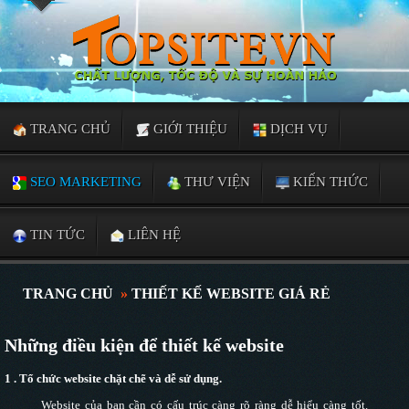
TRANG CHỦ
GIỚI THIỆU
DỊCH VỤ
SEO MARKETING
THƯ VIỆN
KIẾN THỨC
TIN TỨC
LIÊN HỆ
TRANG CHỦ
»
THIẾT KẾ WEBSITE GIÁ RẺ
Những điều kiện để thiết kế website
1 .
Tổ chức website chặt chẽ và dễ sử dụng.
Website của bạn cần có cấu trúc càng rõ ràng dễ hiểu càng tốt.