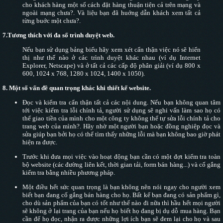
cho khách hàng một số cách đặt hàng thuận tiện cả trên mạng và
ngoài mạng chưa?. Và liệu bạn đã huớng dẫn khách xem tất cả
từng buớc một chưa?.
7.
Tương thích với đa số trình duyệt web.
Nếu bạn sử dụng bảng biểu hãy xem xét cẩn thận việc nó sẽ hiển
thị như thế nào ở các trình duyệt khác nhau (ví dụ Internet
Explorer, Netscape) và ở tất cả các cấp độ phân giải (ví dụ 800 x
600, 1024 x 768, 1280 x 1024, 1400 x 1050).
8.
Một số vấn đề quan trọng khác khi thiết kế website.
Đọc và kiểm tra cẩn thận tất cả các nội dung. Nếu bạn không quan tâm
tới việc kiểm tra lỗi chính tả, người sử dụng sẽ nghi vấn làm sao họ có
thể giao tiền của mình cho một công ty không thể tự sửa lỗi chính tả cho
trang web của mình?. Hãy nhờ một người bạn hoặc đồng nghiệp đọc và
sửa giúp bạn bởi họ có thể tìm thấy những lỗi mà bạn không bao giờ phát
hiện ra được.
Trước khi đưa mọi việc vào hoạt động bạn cần có một đợt kiểm tra toàn
bộ website (các đường liên kết, thời gian tải, form bán hàng...) và cố gắng
kiểm tra bằng nhiều phương pháp.
Một điều hết sức quan trọng là bạn không nên nói ngay cho người xem
biết bạn đang cố gắng bán hàng cho họ. Bất kể bạn đang có sản phẩm gì,
cho dù sản phẩm của bạn có tốt như thế nào đi nữa thì hầu hết mọi người
sẽ không ở lại trang của bạn nếu họ biết họ đang bị dụ dỗ mua hàng. Bạn
cần để họ đọc, nhận ra được những lợi ích bạn sẽ đem lại cho họ và sau