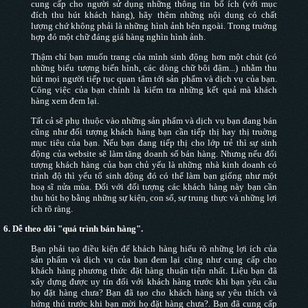
cung cấp cho người sử dụng những thông tin bổ ích (với mục
đích thu hút khách hàng), hãy thêm những nội dung có chất
lượng chứ không phải là những hình ảnh bên ngoài. Trong truờng
hợp đó một chữ đáng giá hàng nghìn hình ảnh.
Thậm chí bạn muốn trang của mình sinh động hơn một chút (có
những biểu tượng biến hình, các dòng chữ bôi đậm...) nhằm thu
hút mọi người tiếp tục quan tâm tới sản phẩm và dịch vụ của bạn.
Công việc của bạn chính là kiểm tra những kết quả mà khách
hàng xem đem lại.
Tất cả sẽ phụ thuộc vào những sản phẩm và dịch vụ bạn đang bán
cũng như đối tượng khách hàng bạn cần tiếp thị hay thị truờng
mục tiêu của bạn. Nếu bạn đang tiếp thị cho lớp trẻ thì sự sinh
động của website sẽ làm tăng doanh số bán hàng. Nhưng nếu đối
tượng khách hàng của bạn chủ yếu là những nhà kinh doanh có
trình độ thì yếu tố sinh động đó có thể làm bạn giống như một
hoạ sĩ nửa mùa. Đối với đối tượng các khách hàng này bạn cần
thu hút họ bằng những sự kiện, con số, sự trung thực và những lợi
ích rõ ràng.
6.
Dễ theo dõi "quá trình bán hàng".
Bạn phải tạo điều kiện để khách hàng hiểu rõ những lợi ích của
sản phẩm và dịch vụ của bạn đem lại cũng như cung cấp cho
khách hàng phương thức đặt hàng thuận tiện nhất. Liệu bạn đã
xây dựng được uy tín đối với khách hàng trước khi bạn yêu cầu
họ đặt hàng chưa? Bạn đã tạo cho khách hàng sự yêu thích và
hứng thú trước khi bạn mời họ đặt hàng chưa?. Bạn đã cung cấp