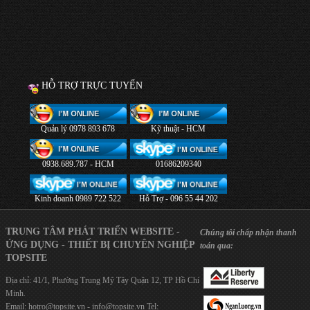
HỖ TRỢ TRỰC TUYẾN
Quản lý 0978 893 678
Kỹ thuật - HCM
0938.689.787 - HCM
01686209340
Kinh doanh 0989 722 522
Hỗ Trợ - 096 55 44 202
TRUNG TÂM PHÁT TRIỂN WEBSITE -
Chúng tôi chấp nhận thanh
ỨNG DỤNG - THIẾT BỊ CHUYÊN NGHIỆP
toán qua:
TOPSITE
Địa chỉ: 41/1, Phường Trung Mỹ Tây Quận 12, TP Hồ Chí
Minh.
Email:
hotro@topsite.vn
-
info@topsite.vn
Tel: