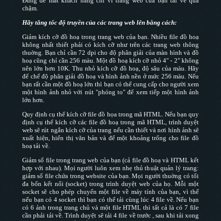
Đừng để mất khách hàng chỉ vì trang web của bạn tải về quá
chậm.
Hãy tăng tốc độ truyền của các trang web lên bằng cách:
Giảm kích cỡ đồ hoạ trong trang web của bạn. Nhiều file đồ hoạ
không nhất thiết phải có kích cỡ như trên các trang web thông
thuờng. Bạn chỉ cần 72 dpi cho độ phân giải của màn hình và đồ
hoạ cũng chỉ cần 256 màu. Một đồ hoạ kích cỡ nhỏ 4" - 2" không
nên lớn hơn 10K. Thu nhỏ kích cỡ đồ hoạ, độ sâu của màu. Hãy
để chế độ phân giải đồ hoạ và hình ảnh nền ở mức 256 màu. Nếu
bạn rất cần một đồ hoạ lớn thì bạn có thể cung cấp cho người xem
một hình ảnh nhỏ với nút "phóng to" để xem tiếp một hình ảnh
lớn hơn.
Quy định cụ thể kích cỡ file đồ họa trong mã HTML. Nếu bạn quy
định cụ thể kích cỡ các file đồ hoạ trong mã HTML, trình duyệt
web sẽ rút ngắn kích cỡ của trang nếu cần thiết và nơi hình ảnh sẽ
xuất hiện, hiển thị văn bản và để một khoảng trống cho file đồ
hoạ tải về.
Giảm số file trong trang web của bạn (cả file đồ hoạ và HTML kết
hợp với nhau). Mọi người luôn xem nhẹ thủ thuật quản lý trang:
giảm số file chứa trong website của bạn. Mọi người thuờng có tối
đa bốn kết nối (socket) trong trình duyệt web của họ. Mỗi một
socket sẽ cho phép chuyển một file về máy tính của bạn, vì thế
nếu bạn có 4 socket thì bạn có thể tải cùng lúc 4 file về. Nếu bạn
có 6 ảnh trong trang chủ và một file HTML thì tất cả là có 7 file
cần phải tải về. Trình duyệt sẽ tải 4 file về trước , sau khi tải xong