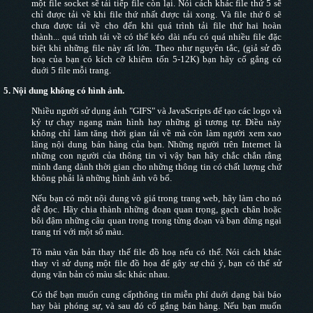
một file socket sẽ tải tiếp file còn lại. Nói cách khác file thứ 5 sẽ
chỉ được tải về khi file thứ nhất được tải xong. Và file thứ 6 sẽ
chưa được tải về cho đến khi quá trình tải file thứ hai hoàn
thành... quá trình tải về có thể kéo dài nếu có quá nhiều file đặc
biệt khi những file này rất lớn. Theo như nguyên tắc, (giả sử đồ
hoạ của bạn có kích cỡ khiêm tốn 5-12K) bạn hãy cố gắng có
duới 5 file mỗi trang.
5.
Nội dung không có hình ảnh.
Nhiều người sử dụng ảnh "GIFS" và JavaScripts để tạo các logo và
ký tự chạy ngang màn hình hay những gì tương tự. Điều này
không chỉ làm tăng thời gian tải về mà còn làm người xem xao
lãng nội dung bán hàng của bạn. Những người trên Internet là
những con người của thông tin vì vậy bạn hãy chắc chắn rằng
mình đang dành thời gian cho những thông tin có chất lượng chứ
không phải là những hình ảnh vô bổ.
Nếu bạn có một nội dung vô giá trong trang web, hãy làm cho nó
dễ đọc. Hãy chia thành những đoạn quan trọng, gạch chân hoặc
bôi đậm những câu quan trọng trong từng đoạn và bạn đừng ngại
trang trí với một số màu.
Tô màu văn bản thay thế file đồ hoạ nếu có thể. Nói cách khác
thay vì sử dụng một file đồ họa để gây sự chú ý, bạn có thể sử
dụng văn bản có màu sắc khác nhau.
Có thể bạn muốn cung cấpthông tin miễn phí duới dạng bài báo
hay bài phóng sự, và sau đó cố gắng bán hàng. Nếu bạn muốn