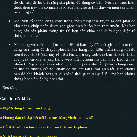
đó chỉ nên để họ biết rằng sản phẩm đó đang có bán. Nếu bạn thực hiện
được điều này thì có nghĩa là khách hàng sẽ tự tìm thấy và mua sản phẩm
bạn cung cấp.
Một yếu tố thành công khác trong marketing trực tuyến là bạn phải có
khả năng chấp nhận được các giao dịch buôn bán trực tuyến. Khi bạn
cung cấp sản phẩm thông tin thì bạn nên chào bán duới dạng điện tử
thông qua email.
Nếu trang web của bạn lớn hơn 50K thì bạn hãy đặt một ghi chú nhỏ trên
cùng của trang để thuyết phục khách hàng nên kiên nhẫn trong khi đồ
họa được tải về (câu này sẽ hiện lên khi trang web của bạn tải về). Thậm
chí ngay cả khi tại các trang web thử nghiệm mà bạn thấy không mất
nhiều thời gian để tải về nhưng bạn cũng cần nhớ rằng khách hàng cũng
có thể có đường kết nối chậm do đó làm tăng thời gian tải. Bạn không
nên để cho khách hàng ra đi chỉ vì thời gian tải quá lâu mà bạn không
thông báo về việc họ phải đợi.
(Sưu tầm)
Các tin tức khác:
Người dùng IE nên cẩn trọng
Hướng dẫn cài đặt kết nối Internet bằng Modem quay số
Lỗi ActiveX - cơ hội cho đối thủ của Internet Explorer
SEA Games 22 trên mạng toàn cầu