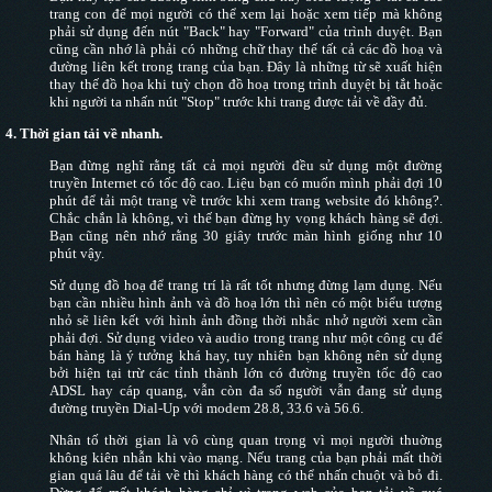
trang con để mọi người có thể xem lại hoặc xem tiếp mà không
phải sử dụng đến nút "Back" hay "Forward" của trình duyệt. Bạn
cũng cần nhớ là phải có những chữ thay thế tất cả các đồ hoạ và
đường liên kết trong trang của bạn. Đây là những từ sẽ xuất hiện
thay thế đồ họa khi tuỳ chọn đồ hoạ trong trình duyệt bị tắt hoặc
khi người ta nhấn nút "Stop" trước khi trang được tải về đầy đủ.
4.
Thời gian tải về nhanh.
Bạn đừng nghĩ rằng tất cả mọi người đều sử dụng một đường
truyền Internet có tốc độ cao. Liệu bạn có muốn mình phải đợi 10
phút để tải một trang về trước khi xem trang website đó không?.
Chắc chắn là không, vì thế bạn đừng hy vọng khách hàng sẽ đợi.
Bạn cũng nên nhớ rằng 30 giây trước màn hình giống như 10
phút vậy.
Sử dụng đồ hoạ để trang trí là rất tốt nhưng đừng lạm dụng. Nếu
bạn cần nhiều hình ảnh và đồ hoạ lớn thì nên có một biểu tượng
nhỏ sẽ liên kết với hình ảnh đồng thời nhắc nhở người xem cần
phải đợi. Sử dụng video và audio trong trang như một công cụ để
bán hàng là ý tưởng khá hay, tuy nhiên bạn không nên sử dụng
bởi hiện tại trừ các tỉnh thành lớn có đường truyền tốc độ cao
ADSL hay cáp quang, vẫn còn đa số người vẫn đang sử dụng
đường truyền Dial-Up với modem 28.8, 33.6 và 56.6.
Nhân tố thời gian là vô cùng quan trọng vì mọi người thuờng
không kiên nhẫn khi vào mạng. Nếu trang của bạn phải mất thời
gian quá lâu để tải về thì khách hàng có thể nhấn chuột và bỏ đi.