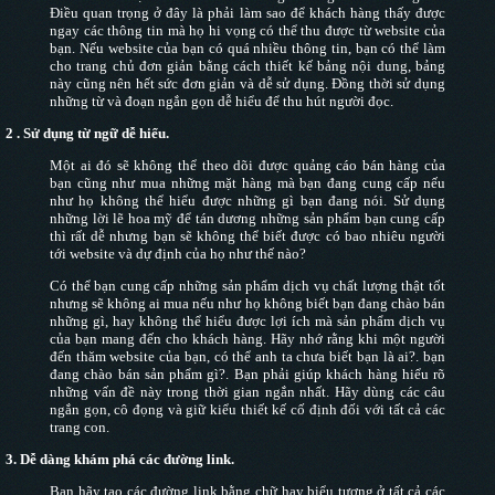
Điều quan trọng ở đây là phải làm sao để khách hàng thấy được
ngay các thông tin mà họ hi vọng có thể thu được từ website của
bạn. Nếu website của bạn có quá nhiều thông tin, bạn có thể làm
cho trang chủ đơn giản bằng cách thiết kế bảng nội dung, bảng
này cũng nên hết sức đơn giản và dễ sử dụng. Đồng thời sử dụng
những từ và đoạn ngắn gọn dễ hiểu để thu hút người đọc.
2 .
Sử dụng từ ngữ dễ hiểu.
Một ai đó sẽ không thể theo dõi được quảng cáo bán hàng của
bạn cũng như mua những mặt hàng mà bạn đang cung cấp nếu
như họ không thể hiểu được những gì bạn đang nói. Sử dụng
những lời lẽ hoa mỹ để tán dương những sản phẩm bạn cung cấp
thì rất dễ nhưng bạn sẽ không thể biết được có bao nhiêu người
tới website và dự định của họ như thế nào?
Có thể bạn cung cấp những sản phẩm dịch vụ chất lượng thật tốt
nhưng sẽ không ai mua nếu như họ không biết bạn đang chào bán
những gì, hay không thể hiểu được lợi ích mà sản phẩm dịch vụ
của bạn mang đến cho khách hàng. Hãy nhớ rằng khi một người
đến thăm website của bạn, có thể anh ta chưa biết bạn là ai?. bạn
đang chào bán sản phẩm gì?. Bạn phải giúp khách hàng hiểu rõ
những vấn đề này trong thời gian ngắn nhất. Hãy dùng các câu
ngắn gọn, cô đọng và giữ kiểu thiết kế cố định đối với tất cả các
trang con.
3.
Dễ dàng khám phá các đường link.
Bạn hãy tạo các đường link bằng chữ hay biểu tượng ở tất cả các