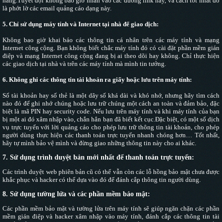
hàng.Tuyết đội không bao giờ nhấn vào các đường link này, và cách tốt nhất đó
là phớt lờ các email quảng cáo dạng này.
5. Chỉ sử dụng máy tính và Internet tại nhà để giao dịch:
Không bao giờ khai báo các thông tin cá nhân trên các máy tính và mạng
Internet công cộng. Bạn không biết chắc máy tính đó có cài đặt phần mềm gián
điệp và mạng Internet công cộng đang bị ai theo dõi hay không. Chỉ thực hiện
các giao dịch tại nhà và trên các máy tính mà mình tin tưởng.
6. Không ghi các thông tin tài khoản ra giấy hoặc lưu trên máy tính:
Số tài khoản hay số thẻ là một dãy số khá dài và khó nhớ, nhưng hãy tìm cách
nào đó để ghi nhớ chúng hoặc lưu trữ chúng một cách an toàn và đảm bảo, đặc
biệt là mã PIN hay security code. Nếu lưu trên máy tính và khi máy tính của bạn
bị một ai đó xâm nhập vào, chắn hẳn bạn đã biết kết cục.Đặc biệt, có một số dịch
vụ trực tuyến với lời quảng cáo cho phép lưu trữ thông tin tài khoản, cho phép
người dùng thực hiện các thanh toán trực tuyến nhanh chóng hơn… Tốt nhất,
hãy tự mình bảo vệ mình và đừng giao những thông tin này cho ai khác.
7. Sử dụng trình duyệt bản mới nhất để thanh toán trực tuyến:
Các trình duyệt web phiên bản cũ có thể vẫn còn các lỗ hồng bảo mật chưa được
khắc phục và hacker có thể dựa vào đó để đánh cắp thông tin người dùng.
8. Sử dụng tường lửa và các phần mềm bảo mật:
Các phần mềm bảo mật và tường lửa trên máy tính sẽ giúp ngăn chặn các phần
mềm gián điệp và hacker xâm nhập vào máy tính, đánh cắp các thông tin tài