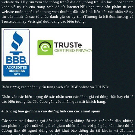
website đó. Hãy tìm xem các thông tin về địa chỉ, thông tin liên lạc… hoặc tham
khảo về uy tín của trang web đó từ Internet.Nếu bạn mua sản phẩm từ các
website nước ngoài, các trang web thường đặt các link liên kết xác nhận về uy
tín của mình từ các tổ chức đánh giá có uy tín (Thường là BBBonline.org và
Truste.com hay Verisign) dưới dạng các biểu tượng.
Biểu tượng xác nhận uy tín trang web của BBBonline và TRUSTe
Nhấn vào các biểu tượng để xác nhận xem các đánh giá có đúng thật hay chỉ là
các biểu tượng lừa đảo được gắn vào nhằm qua mắt khách hàng.
4. Không bao giờ nhấn vào đường link của các email spam:
Các spam mail thường gửi đến khách hàng những lời mời chào hấp dẫn, những
sản phẩm khuyến mãi với giá cả giảm nhiều lần so với giá gốc, kèm theo đó là
đường link để người dùng có thể khai báo thông tin tài khoản và đặt mua