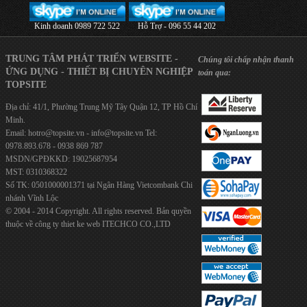
Kinh doanh 0989 722 522
Hỗ Trợ - 096 55 44 202
TRUNG TÂM PHÁT TRIỂN WEBSITE -
Chúng tôi chấp nhận thanh
ỨNG DỤNG - THIẾT BỊ CHUYÊN NGHIỆP
toán qua:
TOPSITE
Địa chỉ: 41/1, Phường Trung Mỹ Tây Quận 12, TP Hồ Chí
Minh.
Email:
hotro@topsite.vn
-
info@topsite.vn
Tel:
0978.893.678 - 0938 869 787
MSDN/GPĐKKD: 19025687954
MST: 0310368322
Số TK: 0501000001371 tại Ngân Hàng Vietcombank Chi
nhánh Vĩnh Lộc
© 2004 - 2014 Copyright. All rights reserved. Bản quyền
thuộc về công ty
thiet ke web
ITECHCO CO.,LTD