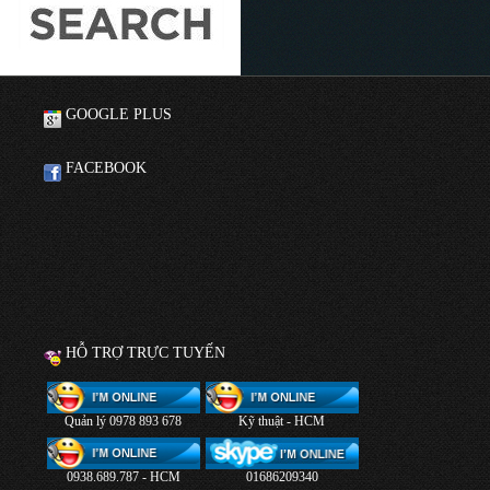
GOOGLE PLUS
FACEBOOK
HỖ TRỢ TRỰC TUYẾN
Quản lý 0978 893 678
Kỹ thuật - HCM
0938.689.787 - HCM
01686209340