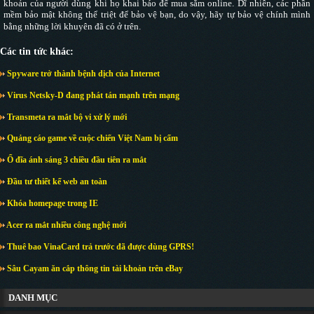
khoản của người dùng khi họ khai báo để mua sắm online. Dĩ nhiên, các phần
mềm bảo mật không thể triệt để bảo vệ bạn, do vậy, hãy tự bảo vệ chính mình
bằng những lời khuyên đã có ở trên.
Các tin tức khác:
Spyware trở thành bệnh dịch của Internet
Virus Netsky-D đang phát tán mạnh trên mạng
Transmeta ra mắt bộ vi xử lý mới
Quảng cáo game về cuộc chiến Việt Nam bị cấm
Ổ đĩa ánh sáng 3 chiều đầu tiên ra mắt
Đầu tư thiết kế web an toàn
Khóa homepage trong IE
Acer ra mắt nhiều công nghệ mới
Thuê bao VinaCard trả trước đã được dùng GPRS!
Sâu Cayam ăn cắp thông tin tài khoản trên eBay
DANH MỤC