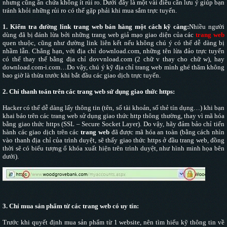
nhưng cũng ẩn chứa không ít rủi ro. Dưới đây là một vài điều cần lưu ý giúp bạn
tránh khỏi những rủi ro có thể gặp phải khi mua sắm trực tuyến.
1. Kiểm tra đường link trang web bán hàng một cách kỹ càng:
Nhiều người
dùng đã bị đánh lừa bởi những trang web giả mạo giao diện của các
trang web
quen thuộc, cũng như đường link liên kết nếu không chú ý có thể dễ dàng bị
nhầm lẫn. Chẳng hạn, với địa chỉ download.com, những tên lừa đảo trực tuyến
có thể thay thế bằng địa chỉ dovvnload.com (2 chữ v thay cho chữ w), hay
download.com-i.com…Do vậy, chú ý kỹ địa chỉ trang web mình ghé thăm không
bao giờ là thừa trước khi bắt đầu các giao dịch trực tuyến.
2. Chỉ thanh toán trên các trang web sử dụng giao thức https:
Hacker có thể dễ dàng lấy thông tin (tên, số tài khoản, số thẻ tín dụng…) khi bạn
khai báo trên các trang web sử dụng giao thức http thông thường, thay vì mã hóa
bằng giao thức https (SSL – Secure Socket Layer). Do vậy, hãy đảm bảo chỉ tiến
hành các giao dịch trên các
trang web
đã được mã hóa an toàn (bằng cách nhìn
vào thanh địa chỉ của trình duyệt, sẽ thấy giao thức https ở đầu trang web, đồng
thời sẽ có biểu tượng ổ khóa xuất hiện trên trình duyệt, như hình minh họa bên
dưới).
3. Chỉ mua sản phẩm từ các trang web có uy tín:
Trước khi quyết định mua sản phẩm từ 1 website, nên tìm hiểu kỹ thông tin về