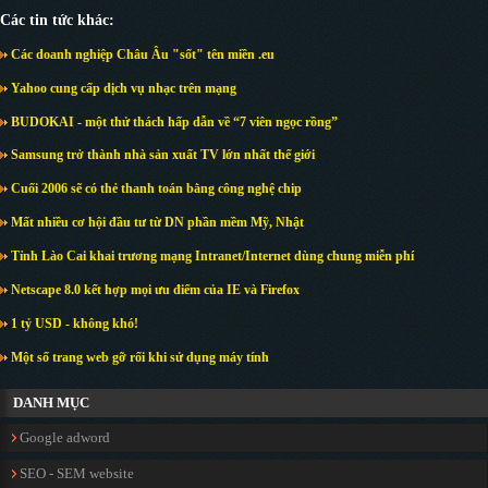
Các tin tức khác:
Các doanh nghiệp Châu Âu "sốt" tên miền .eu
Yahoo cung cấp dịch vụ nhạc trên mạng
BUDOKAI - một thử thách hấp dẫn về “7 viên ngọc rồng”
Samsung trở thành nhà sản xuất TV lớn nhất thế giới
Cuối 2006 sẽ có thẻ thanh toán bằng công nghệ chip
Mất nhiều cơ hội đầu tư từ DN phần mềm Mỹ, Nhật
Tỉnh Lào Cai khai trương mạng Intranet/Internet dùng chung miễn phí
Netscape 8.0 kết hợp mọi ưu điểm của IE và Firefox
1 tỷ USD - không khó!
Một số trang web gỡ rối khi sử dụng máy tính
DANH MỤC
Google adword
SEO - SEM website