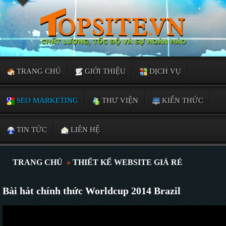
TRANG CHỦ
GIỚI THIỆU
DỊCH VỤ
SEO MARKETING
THƯ VIỆN
KIẾN THỨC
TIN TỨC
LIÊN HỆ
TRANG CHỦ
»
THIẾT KẾ WEBSITE GIÁ RẺ
Bài hát chính thức Worldcup 2014 Brazil