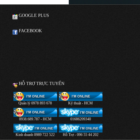
GOOGLE PLUS
FACEBOOK
HỖ TRỢ TRỰC TUYẾN
Quản lý 0978 893 678
Kỹ thuật - HCM
0938.689.787 - HCM
01686209340
Kinh doanh 0989 722 522
Hỗ Trợ - 096 55 44 202