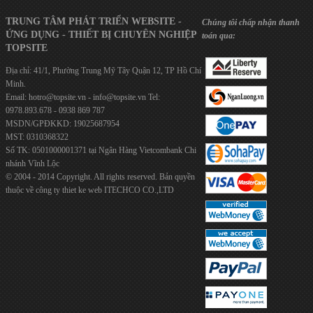
TRUNG TÂM PHÁT TRIỂN WEBSITE -
Chúng tôi chấp nhận thanh
ỨNG DỤNG - THIẾT BỊ CHUYÊN NGHIỆP
toán qua:
TOPSITE
Địa chỉ: 41/1, Phường Trung Mỹ Tây Quận 12, TP Hồ Chí
Minh.
Email:
hotro@topsite.vn
-
info@topsite.vn
Tel:
0978.893.678 - 0938 869 787
MSDN/GPĐKKD: 19025687954
MST: 0310368322
Số TK: 0501000001371 tại Ngân Hàng Vietcombank Chi
nhánh Vĩnh Lộc
© 2004 - 2014 Copyright. All rights reserved. Bản quyền
thuộc về công ty
thiet ke web
ITECHCO CO.,LTD