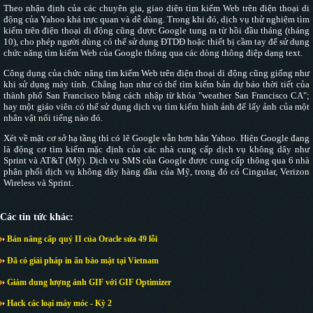
Theo nhận định của các chuyên gia, giao diện tìm kiếm Web trên điện thoại di
động của Yahoo khá trực quan và dễ dùng. Trong khi đó, dịch vụ thử nghiệm tìm
kiếm trên điện thoại di động cũng được Google tung ra từ hồi đầu tháng (tháng
10), cho phép người dùng có thể sử dụng ĐTDĐ hoặc thiết bị cầm tay để sử dụng
chức năng tìm kiếm Web của Google thông qua các dòng thông điệp dạng text.
Công dụng của chức năng tìm kiếm Web trên điện thoại di động cũng giống như
khi sử dụng máy tính. Chẳng hạn như có thể tìm kiếm bản dự báo thời tiết của
thành phố San Francisco bằng cách nhập từ khóa "weather San Francisco CA";
hay một giáo viên có thể sử dụng dịch vụ tìm kiếm hình ảnh để lấy ảnh của một
nhân vật nổi tiếng nào đó.
Xét về mặt cơ sở hạ tầng thì có lẽ Google vẫn hơn hẳn Yahoo. Hiện Google đang
là động cơ tìm kiếm mặc định của các nhà cung cấp dịch vụ không dây như
Sprint và AT&T (Mỹ). Dịch vụ SMS của Google được cung cấp thông qua 6 nhà
phân phối dịch vụ không dây hàng đầu của Mỹ, trong đó có Cingular, Verizon
Wireless và Sprint.
Các tin tức khác:
Bản nâng cấp quý II của Oracle sửa 49 lỗi
Đã có giải pháp in ấn bảo mật tại Vietnam
Giảm dung lượng ảnh GIF với GIF Optimizer
Hack các loại máy móc - Kỳ 2