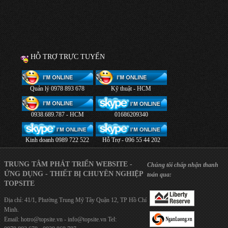
HỖ TRỢ TRỰC TUYẾN
Quản lý 0978 893 678
Kỹ thuật - HCM
0938.689.787 - HCM
01686209340
Kinh doanh 0989 722 522
Hỗ Trợ - 096 55 44 202
TRUNG TÂM PHÁT TRIỂN WEBSITE -
Chúng tôi chấp nhận thanh
ỨNG DỤNG - THIẾT BỊ CHUYÊN NGHIỆP
toán qua:
TOPSITE
Địa chỉ: 41/1, Phường Trung Mỹ Tây Quận 12, TP Hồ Chí
Minh.
Email:
hotro@topsite.vn
-
info@topsite.vn
Tel: