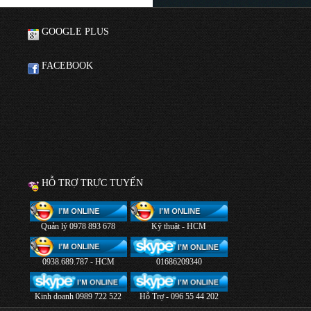
GOOGLE PLUS
FACEBOOK
HỖ TRỢ TRỰC TUYẾN
Quản lý 0978 893 678
Kỹ thuật - HCM
0938.689.787 - HCM
01686209340
Kinh doanh 0989 722 522
Hỗ Trợ - 096 55 44 202