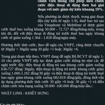
chính Viễn thông cho phép điều chỉnh
cước điện thoại di động theo hai giai
đoạn với mức giảm dự kiến khoảng 19%.
Nếu phương án được duyệt, trong giai đoạn
đầu (dự kiến từ ngày 1-9), thuê bao trả sau
của Vinaphone và Mobifone sẽ được giảm
cước thuê bao xuống khung 50.000 - 72.727 đồng/tháng-máy, trong
khi đó, đối với điện thoại di động trả trước thuê bao ngày khung
cước sẽ giảm xuống 1.364 - 1.818 đồng/ngày-máy.
Phương thức tính cước, theo đề nghị của VNPT, cũng được chuyển
từ 30giây + 30giây sang 30 giây +1 hoặc 30giây +6.
Trong giai đoạn tiếp theo, VNPT đang đề nghị Bộ BCVT từ ngày 1-
10 cho phép VNPT tiếp tục được giảm cước thông tin như các đề
nghị trước đây: điện thoại di động trả sau khung cước giảm xuống
636-727 đồng/ 30giây, điện thoại di động trả trước khung cước giảm
xuống 1.000-1.182 đồng/30 giây và điện thoại di động trả trước thuê
bao ngày giảm khung cước xuống 682-818 đồng/giây, đồng thời vẫn
áp dụng phương thức tính cước 30 giây +6 hoặc 30 giây +1 và điều
chỉnh cước hòa mạng xuống 50.000 -100.000 đồng/máy-lần./.
NHẬT LINH - KHIẾT HƯNG
Các tin tức khác: