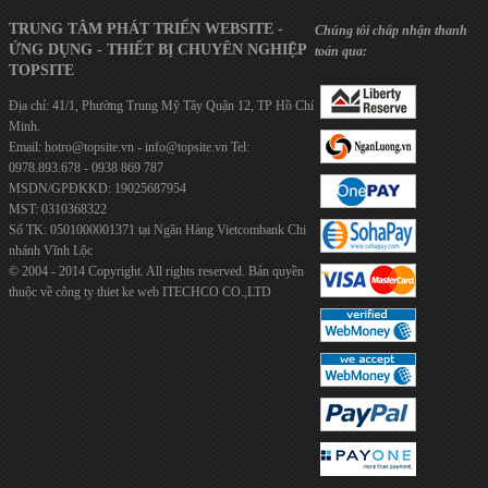
TRUNG TÂM PHÁT TRIỂN WEBSITE -
Chúng tôi chấp nhận thanh
ỨNG DỤNG - THIẾT BỊ CHUYÊN NGHIỆP
toán qua:
TOPSITE
Địa chỉ: 41/1, Phường Trung Mỹ Tây Quận 12, TP Hồ Chí
Minh.
Email:
hotro@topsite.vn
-
info@topsite.vn
Tel:
0978.893.678 - 0938 869 787
MSDN/GPĐKKD: 19025687954
MST: 0310368322
Số TK: 0501000001371 tại Ngân Hàng Vietcombank Chi
nhánh Vĩnh Lộc
© 2004 - 2014 Copyright. All rights reserved. Bản quyền
thuộc về công ty
thiet ke web
ITECHCO CO.,LTD