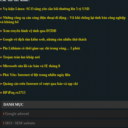
Vụ kiện Linux: SCO tăng yêu cầu bồi thường lên 5 tỷ USD
Những công cụ cản sóng điện thoại di động – Vũ khí chống lại tình báo công nghiệp
và khủng bố
Xem truyền hình vệ tinh qua ĐTDĐ
Google vô địch tìm kiếm web, nhưng còn nhiều thử thách
Pin Lithium có thời gian sạc chỉ trong vòng… 1 phút
Trojan tràn lan khắp nơi
Microsoft sửa lỗi các bản vá IE tháng 8
Phú Yên: Internet tê liệt trong nhiều ngày liền
Quảng cáo trên Internet sẽ vượt qua báo và tạp chí
HP iPaq rx3715
DANH MỤC
Google adword
SEO - SEM website