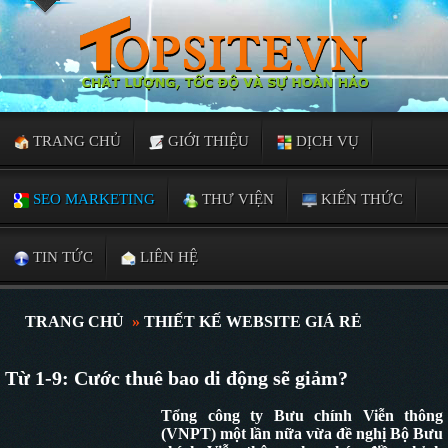
TRANG CHỦ
GIỚI THIỆU
DỊCH VỤ
SEO MARKETING
THƯ VIỆN
KIẾN THỨC
TIN TỨC
LIÊN HỆ
TRANG CHỦ
»
THIẾT KẾ WEBSITE GIÁ RẺ
Từ 1-9: Cước thuê bao di động sẽ giảm?
Tổng công ty Bưu chính Viễn thông
(VNPT) một lần nữa vừa đề nghị Bộ Bưu