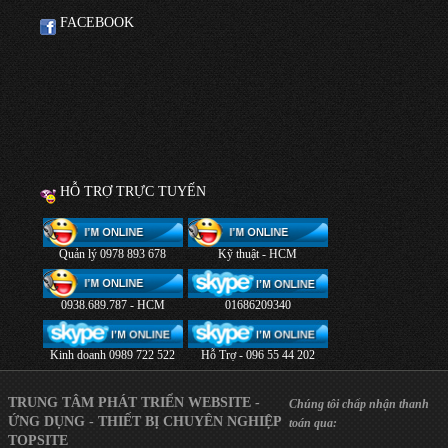
FACEBOOK
HỖ TRỢ TRỰC TUYẾN
Quản lý 0978 893 678
Kỹ thuật - HCM
0938.689.787 - HCM
01686209340
Kinh doanh 0989 722 522
Hỗ Trợ - 096 55 44 202
TRUNG TÂM PHÁT TRIỂN WEBSITE -
Chúng tôi chấp nhận thanh
ỨNG DỤNG - THIẾT BỊ CHUYÊN NGHIỆP
toán qua:
TOPSITE