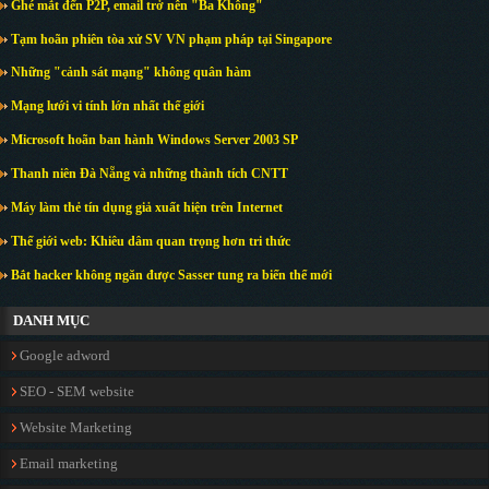
Ghé mắt đến P2P, email trở nên "Ba Không"
Tạm hoãn phiên tòa xử SV VN phạm pháp tại Singapore
Những "cảnh sát mạng" không quân hàm
Mạng lưới vi tính lớn nhất thế giới
Microsoft hoãn ban hành Windows Server 2003 SP
Thanh niên Đà Nẵng và những thành tích CNTT
Máy làm thẻ tín dụng giả xuất hiện trên Internet
Thế giới web: Khiêu dâm quan trọng hơn tri thức
Bắt hacker không ngăn được Sasser tung ra biến thể mới
DANH MỤC
Google adword
SEO - SEM website
Website Marketing
Email marketing