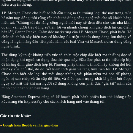
kiểu truyền thống.
J.P. Morgan Chase cho biết sẽ bắt đầu tung ra thị trường loại thẻ này trong mùa
hè năm nay, đồng thời cũng cấp phát thẻ dùng công nghệ mới cho số khách hàng
hiện tại. “Chúng tôi tin rằng công nghệ mới này sẽ đem đến cho các nhà kinh
doanh và người tiêu dùng sự tiện lợi và nhanh chóng khi giao dịch tại các điểm
bán lẻ”, Carter Franke, Giám đốc marketing của J.P. Morgan Chase, phát biểu. Tổ
chức tài chính này hiện nay có khoảng 94 triệu thẻ tín dụng đang lưu thông và
cũng là ngân hàng đầu tiên phát hành các loại Visa và MasterCard sử dụng công
nghệ blink.
Thẻ dùng kỹ thuật không tiếp xúc có chứa một chip đặc biệt mà thiết bị đọc sẽ
nhận dạng khi người sử dụng đưa thẻ qua máy. Đầu đọc phát ra tín hiệu bíp bíp
để khẳng định giao dịch hợp lệ. Phương pháp thanh toán mới này không đòi hỏi
chữ ký của chủ thẻ, do đó tiết kiệm thời gian và tăng tính tiện lợi. J.P. Morgan
Chase cho biết các loại thẻ mới được nhúng với phần mềm mã hóa để phòng
ngừa bị sao chép và ăn cắp dữ liệu, và điều quan trọng nhất là giảm bớt được
nguy cơ mất thẻ khi mà người sử dụng không còn phải đưa “gia tài” mini của
mình cho nhân viên bán hàng.
Hãng American Express cũng có kế hoạch phát hành phiên bản thẻ không tiếp
xúc mang tên ExpressPay cho các khách hàng mới vào tháng tới.
Các tin tức khác:
Google kiện Booble vì nhái giao diện