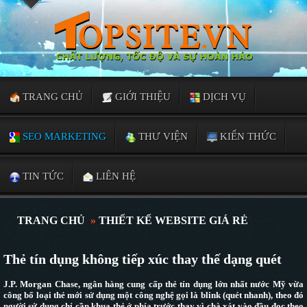
TRANG CHỦ
GIỚI THIỆU
DỊCH VỤ
SEO MARKETING
THƯ VIỆN
KIẾN THỨC
TIN TỨC
LIÊN HỆ
TRANG CHỦ
»
THIẾT KẾ WEBSITE GIÁ RẺ
Thẻ tín dụng không tiếp xúc thay thế dạng quét
J.P. Morgan Chase, ngân hàng cung cấp thẻ tín dụng lớn nhất nước Mỹ vừa
công bố loại thẻ mới sử dụng một công nghệ gọi là blink (quét nhanh), theo đó
người sử dụng chỉ cần khua thẻ ở phía trước thay vì chà xát vào đầu đọc theo