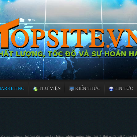
MARKETING
THƯ VIỆN
KIẾN THỨC
TIN TỨC
 đang thương lượng để mua lại hãng phần mềm lớn thứ 3 thế giới SAP của Đ