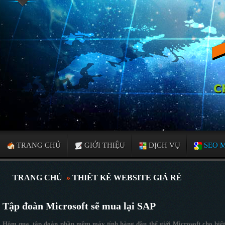
TRANG CHỦ
GIỚI THIỆU
DỊCH VỤ
SEO 
TRANG CHỦ
»
THIẾT KẾ WEBSITE GIÁ RẺ
Tập đoàn Microsoft sẽ mua lại SAP
Hôm qua, tập đoàn phần mềm máy tính hàng đầu thế giới Microsoft cho biết