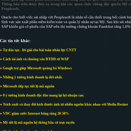
Thông báo trên được đưa ra trong khi các quan chức chống độc quyền Mỹ có
Peoplesoft.
Oracle cho biết việc sát nhập với Peoplesoft là nhân tố cần thiết trong bối cảnh 
lĩnh vực sản xuất phần mềm kiểm toán và quản lý nhân sự tại Mỹ. Sau khi sát nhập
SAP khiến giá cổ phiếu của SAP trên thị trường chứng khoán Frankfurt tăng 1,6% 
Các tin tức khác:
Tự đào tạo - lời giải cho bài toán nhân lực CNTT
Cách tải ảnh và chuông vào ĐTDĐ từ WAP
Google trợ giúp Microsoft quảng bá Windows
Những ý tưởng kinh doanh lạ đời nhất.
Microsoft tiếp tục tiết lộ mã nguồn
8 ý tưởng kinh doanh độc đáo mang lại lợi nhuận cao.
Trích xuất và thay đổi kích thước ảnh từ nhiều nguồn khác nhau với Media Resizer
VDC giảm cước Internet băng rộng 20-50%
Mỹ tiết lộ mã nguồn hệ thống bầu cử trực tuyến