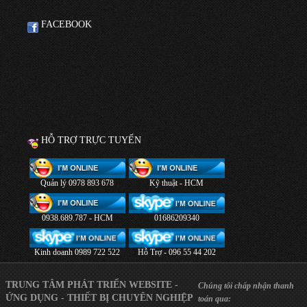
FACEBOOK
HỖ TRỢ TRỰC TUYẾN
Quản lý 0978 893 678
Kỹ thuật - HCM
0938.689.787 - HCM
01686209340
Kinh doanh 0989 722 522
Hỗ Trợ - 096 55 44 202
TRUNG TÂM PHÁT TRIỂN WEBSITE -
Chúng tôi chấp nhận thanh
ỨNG DỤNG - THIẾT BỊ CHUYÊN NGHIỆP
toán qua: