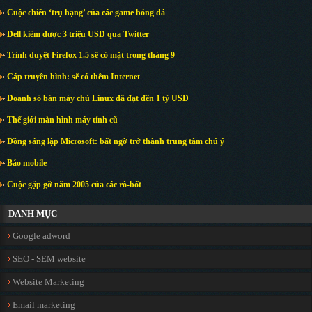
Cuộc chiến ‘trụ hạng’ của các game bóng đá
Dell kiếm được 3 triệu USD qua Twitter
Trình duyệt Firefox 1.5 sẽ có mặt trong tháng 9
Cáp truyền hình: sẽ có thêm Internet
Doanh số bán máy chủ Linux đã đạt đến 1 tỷ USD
Thế giới màn hình máy tính cũ
Đồng sáng lập Microsoft: bất ngờ trở thành trung tâm chú ý
Báo mobile
Cuộc gặp gỡ năm 2005 của các rô-bốt
DANH MỤC
Google adword
SEO - SEM website
Website Marketing
Email marketing