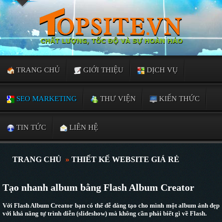
TRANG CHỦ
GIỚI THIỆU
DỊCH VỤ
SEO MARKETING
THƯ VIỆN
KIẾN THỨC
TIN TỨC
LIÊN HỆ
TRANG CHỦ
»
THIẾT KẾ WEBSITE GIÁ RẺ
Tạo nhanh album bằng Flash Album Creator
Với Flash Album Creator bạn có thể dễ dàng tạo cho mình một album ảnh đẹp
với khả năng tự trình diễn (slideshow) mà không cần phải biết gì về Flash.