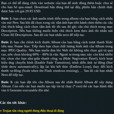
Bạn có thể dễ dàng chèn vào website của bạn để sinh động thêm hoặc chia sẻ
cho bạn bè qua email. Download bản dùng thử tại đây, phiên bản chính thức
được bán với giá 29.95 USD.
Bước 1:
bạn chọn các ảnh muốn trình diễn trong album của bạn bằng cách nhấn
vào nút New. Sau khi đã chọn xong các tấm ảnh bạn tiến hành chèn thêm các câu
chú thích bằng cách chọn tấm ảnh đó rồi sau đó ghi câu chú thích trong mục
Description. Nếu bạn không muốn hiện chú thích kèm theo ảnh thì nhấn nút
Clean All Descriptions. Sau đó các bạn nhấn next để tiếp tục.
Bước 2:
bạn cần chỉnh kích thước Album của bạn bằng cách trượt thanh Slide
trên mục Frame Size. Tiếp theo bạn chọn chất lượng hình ảnh của Album trong
mục JPEG Quality. Nếu bạn muốn đưa lên Web thì không nên chọn giá trị quá
cao, nên chọn khoảng 60% – 80% là vừa. Ngoài ra trong mục này còn khá nhiều
tùy chọn cho bạn như giấu thanh công cụ (Hide Nagivation Panel), kích hoạt
hiệu ứng chuyển hình (Enable Fade Transition), trình diễn ảnh tự động (Star
slide show automatically), lặp lại khi kết thúc (Endless Loop), thay đổi kích
thước tự động (Scale when the Flash windows resizing), … Sau đó các bạn nhấn
Next để tiếp tục.
Bước 3:
các bạn đặt tên cho Album sau đó nhấn Build Album để xây dựng
Album. Còn nếu các bạn muốn tạo tập tin tự chạy (*.exe) thì các bạn đánh dấu
vào ô Generate executable file nhé.
Các tin tức khác:
Trojan tấn công người dùng điện thoại di động