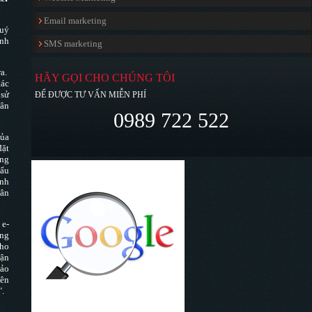
Email marketing
quý
ính
SMS marketing
ra.
HÃY GỌI CHO CHÚNG TÔI
tác
 sử
ĐỂ ĐƯỢC TƯ VẤN MIỄN PHÍ
gân
0989 722 522
của
đặt
ang
hẩu
ánh
gân
 e-
òng
cho
hận
bảo
iên
".