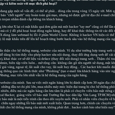
ập và kiểm soát với mục đích phá hoại?
 đang gặp một số vấn đề, có thể sẽ phải... đóng cửa trong vòng 15 ngày tới. Mời 
ng báo "chết người" này hoàn toàn giả mạo, nhưng nó được gửi từ địa chỉ e-mail ch
nh trojan nhằm đánh cắp thông tin khách hàng.
g lớn như X lại có mật khẩu quá đơn giản mà một hacker "tay mơ" cũng có thể lần 
, mà có ý đồ phá hoại hoạt động ngân hàng, hay để khai thác thông tin từ các đối 
X dùng làm webmail bị lỗi ở phần World Client. Không ít hacker VN hiện có thể
bị lộ mật khẩu trên để lên kế hoạch từng bước hack sâu vào hệ thống mạng của n
cẩn thận cho hệ thống mạng, website của mình. Ví dụ như trường hợp trang web 
 dễ dàng bị tìm thấy cho phép hacker sửa nội dung, thay đổi ứng dụng web để cài 
, khai thác cơ sở dữ liệu và deface (thay đổi nội dung) trang web... Thậm chí tr
dmin, biên tập viên luôn... mở rộng cửa: không cần gõ tên người sử dụng, mật k
 giá vàng, ngoại tệ, lãi suất cho vay, lãi suất huy động... Các hacker khi muốn đ
g thông qua các hình thức như "Phishing" (tạo e-mail lừa khách hàng vào site n
. Nhưng, mục tiêu lớn nhất vẫn là hệ thống mạng của ngân hàng.
website của mình. Sau sự việc một ngân hàng lớn bị đánh cắp hơn 30 ngàn địa chỉ
ó những đầu tư chi phí lớn, mua nhiều máy móc hiện đại trang bị cho hệ thống ph
 nhiên, điều mà các ngân hàng cần lưu tâm là phải có chuyên viên bảo mật riêng 
ical Hacker, giảng viên về bảo mật Trường Đại học dân lập Văn Lang TP.HCM) n
c bảo mật là một tiến trình cần theo dõi xuyên suốt. Phải có nhân viên chuyên về 
ửa chữa ngay những lỗi bảo mật mới xuất hiện. Quan trọng hơn, chính các chuyên v
 nhất cho hệ thống mạng của mình, không phải đợi... hacker cảnh báo như hiện nay!