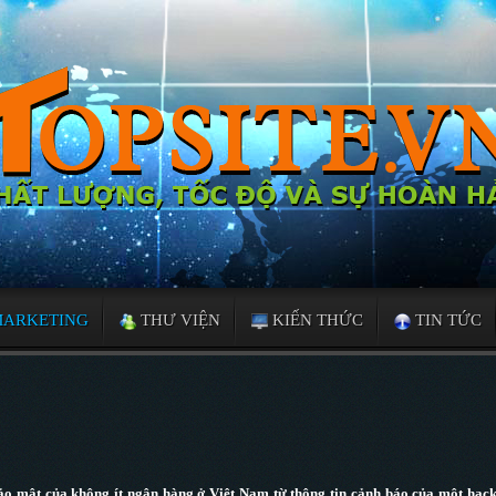
MARKETING
THƯ VIỆN
KIẾN THỨC
TIN TỨC
ảo mật của không ít ngân hàng ở Việt Nam từ thông tin cảnh báo của một hac