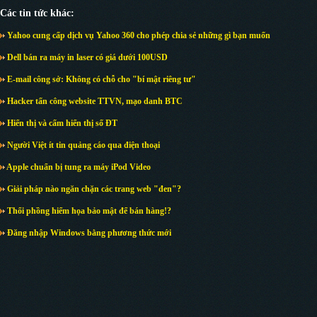
Các tin tức khác:
Yahoo cung cấp dịch vụ Yahoo 360 cho phép chia sẻ những gì bạn muốn
Dell bán ra máy in laser có giá dưới 100USD
E-mail công sở: Không có chỗ cho "bí mật riêng tư"
Hacker tấn công website TTVN, mạo danh BTC
Hiển thị và cấm hiển thị số ĐT
Người Việt ít tin quảng cáo qua điện thoại
Apple chuẩn bị tung ra máy iPod Video
Giải pháp nào ngăn chặn các trang web "đen"?
Thổi phồng hiểm họa bảo mật để bán hàng!?
Đăng nhập Windows bằng phương thức mới