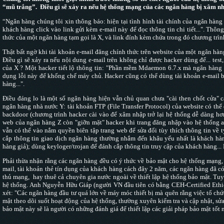
“mũ trắng”. Điều gì sẽ xảy ra nếu hệ thống mạng của các ngân hàng bị xâm nh
“Ngân hàng chúng tôi xin thông báo: hiện tại tình hình tài chính của ngân hàng
khách hàng click vào link gửi kèm e-mail này để đọc thông tin chi tiết...". Thô
thức của một ngân hàng tạm gọi là X, và link đính kèm chứa trong đó chương trì
Thật bất ngờ khi tài khoản e-mail đăng chính thức trên website của một ngân hàn
Điều gì sẽ xảy ra nếu nội dung e-mail trên không chỉ được hacker dùng để... test
của X ? Một hacker tiết lộ thông tin: "Phần mềm Mdaemon 6.7.x mà ngân hàng 
dụng lỗi này để khống chế máy chủ. Hacker cũng có thể dùng tài khoản e-mail 
hàng...".
Điều đáng lo là một số ngân hàng hiện vẫn chủ quan chưa "cài then chốt cửa" 
ngân hàng nhà nước Y: tài khoản FTP (File Transfer Protocol) của website có thể
backdoor (chương trình hacker cài vào để xâm nhập trở lại hệ thống dễ dàng hơn)
web của ngân hàng Z còn "giỡn mặt" hacker khi trang đăng nhập vào hệ thống a
vẫn có thể vào nắm quyền biên tập trang web để sửa đổi tùy thích thông tin về tỷ
cắp thông tin giao dịch ngân hàng thường nhắm đến khâu yếu nhất là khách hàn
hàng giả); dùng keyloger/trojan để đánh cắp thông tin truy cập của khách hàng..
Phải thừa nhận rằng các ngân hàng đều có ý thức về bảo mật cho hệ thống mạng, 
mail, tài khoản thẻ tín dụng của khách hàng cách đây 2 năm, các ngân hàng đã c
thủ mạng, hay thuê cả chuyên gia nước ngoài về thiết lập hệ thống bảo mật. Tuy
hệ thống. Anh Nguyễn Hữu Giáp (người VN đầu tiên có bằng CEH-Certified Eth
xét: "Các ngân hàng đầu tư quá lớn về máy móc thiết bị mà quên rằng việc tổ chứ
mật theo dõi suốt hoạt động của hệ thống, thường xuyên kiểm tra và cập nhật, s
bảo mật này sẽ là người có những đánh giá để thiết lập các giải pháp bảo mật tốt