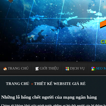
TRANG CHỦ
GIỚI THIỆU
DỊCH VỤ
SEO 
TRANG CHỦ
»
THIẾT KẾ WEBSITE GIÁ RẺ
Những lỗ hổng chết người của mạng ngân hàng
Chúng tôi không khỏi giật mình trước những sơ hở chết người của hệ thống b