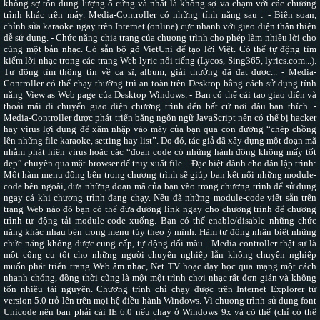
không sợ tốn dung lượng ổ cứng và nhất là không sợ va chạm với các chương
trình khác trên máy. Media-Controller có những tính năng sau : - Biên soạn,
chỉnh sửa karaoke ngay trên Internet (online) cực nhanh với giao diện thân thiện
dễ sử dụng. - Chức năng chia trang của chương trình cho phép làm nhiều lời cho
cùng một bản nhạc. Có sẵn bộ gõ VietUni để tạo lời Việt. Có thể tự động tìm
kiếm lời nhạc trong các trang Web lyric nổi tiếng (Lycos, Sing365, lyrics.com...).
Tự động tìm thông tin về ca sĩ, album, giải thưởng đã đạt được... - Media-
Controller có thể chạy thường trú an toàn trên Desktop bằng cách sử dụng tính
năng View as Web page của Desktop Windows. - Bạn có thể cải tạo giao diện và
thoải mái di chuyển giao diện chương trình đến bất cứ nơi đâu bạn thích. -
Media-Controller được phát triển bằng ngôn ngữ JavaScript nên có thể bị hacker
hay virus lợi dụng để xâm nhập vào máy của bạn qua con đường “chép chồng
lên những file karaoke, setting hay list”. Do đó, tác giả đã xây dựng một đoạn mã
nhằm phát hiện virus hoặc các “đoạn code có những hành động không mấy tốt
đẹp” chuyên qua mặt browser để truy xuất file. - Đặc biệt dành cho dân lập trình:
Một hàm menu động bên trong chương trình sẽ giúp bạn kết nối những module-
code bên ngoài, đưa những đoạn mã của bạn vào trong chương trình để sử dụng
ngay cả khi chương trình đang chạy. Nếu đã những module-code viết sẵn trên
trang Web nào đó bạn có thể đưa đường link ngay cho chương trình để chương
trình tự động tải module-code xuống. Bạn có thể enable/disable những chức
năng khác nhau bên trong menu tùy theo ý mình. Hàm tự động nhận biết những
chức năng không được cung cấp, tự động đổi màu... Media-controller thật sự là
một công cụ tốt cho những người chuyên nghiệp lẫn không chuyên nghiệp
muốn phát triển trang Web âm nhạc, Net TV hoặc dạy học qua mạng một cách
nhanh chóng, đồng thời cũng là một một trình chơi nhạc rất đơn giản và không
tốn nhiều tài nguyên. Chương trình chỉ chạy được trên Internet Explorer từ
version 5.0 trở lên trên mọi hệ điều hành Windows. Vì chương trình sử dụng font
Unicode nên bạn phải cài IE 6.0 nếu chạy ở Windows 9x và có thể (chỉ có thể