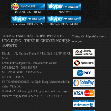
0938.689.787 - HCM
01686209340
Kinh doanh 0989 722 522
Hỗ Trợ - 096 55 44 202
TRUNG TÂM PHÁT TRIỂN WEBSITE -
Chúng tôi chấp nhận thanh
ỨNG DỤNG - THIẾT BỊ CHUYÊN NGHIỆP
toán qua:
TOPSITE
Địa chỉ: 41/1, Phường Trung Mỹ Tây Quận 12, TP Hồ Chí
Minh.
Email:
hotro@topsite.vn
-
info@topsite.vn
Tel:
0978.893.678 - 0938 869 787
MSDN/GPĐKKD: 19025687954
MST: 0310368322
Số TK: 0501000001371 tại Ngân Hàng Vietcombank Chi
nhánh Vĩnh Lộc
© 2004 - 2014 Copyright. All rights reserved. Bản quyền
thuộc về công ty
thiet ke web
ITECHCO CO.,LTD