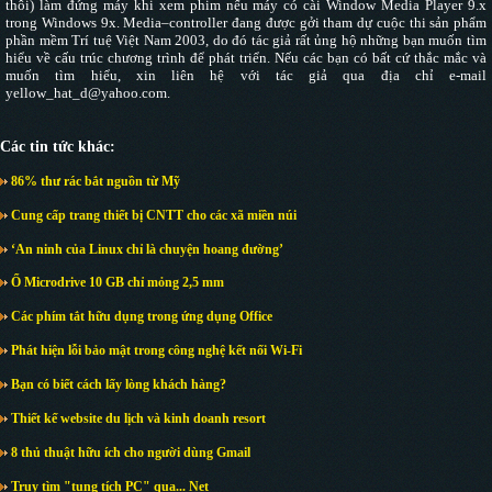
thôi) làm đứng máy khi xem phim nếu máy có cài Window Media Player 9.x
trong Windows 9x. Media–controller đang được gởi tham dự cuộc thi sản phẩm
phần mềm Trí tuệ Việt Nam 2003, do đó tác giả rất ủng hộ những bạn muốn tìm
hiểu về cấu trúc chương trình để phát triển. Nếu các bạn có bất cứ thắc mắc và
muốn tìm hiểu, xin liên hệ với tác giả qua địa chỉ e-mail
yellow_hat_d@yahoo.com.
Các tin tức khác:
86% thư rác bắt nguồn từ Mỹ
Cung cấp trang thiết bị CNTT cho các xã miền núi
‘An ninh của Linux chỉ là chuyện hoang đường’
Ổ Microdrive 10 GB chỉ mỏng 2,5 mm
Các phím tắt hữu dụng trong ứng dụng Office
Phát hiện lỗi bảo mật trong công nghệ kết nối Wi-Fi
Bạn có biết cách lấy lòng khách hàng?
Thiết kế website du lịch và kinh doanh resort
8 thủ thuật hữu ích cho người dùng Gmail
Truy tìm "tung tích PC" qua... Net