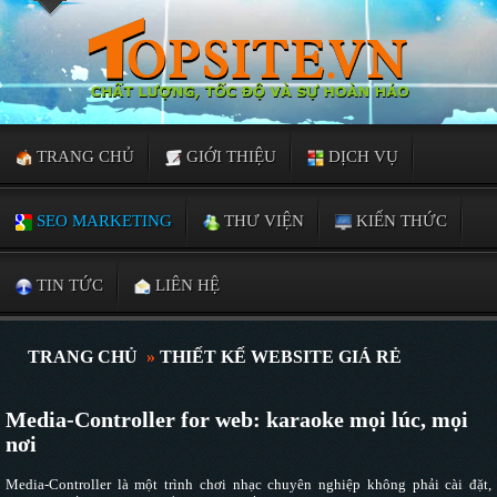
TRANG CHỦ
GIỚI THIỆU
DỊCH VỤ
SEO MARKETING
THƯ VIỆN
KIẾN THỨC
TIN TỨC
LIÊN HỆ
TRANG CHỦ
»
THIẾT KẾ WEBSITE GIÁ RẺ
Media-Controller for web: karaoke mọi lúc, mọi
nơi
Media-Controller là một trình chơi nhạc chuyên nghiệp không phải cài đặt,