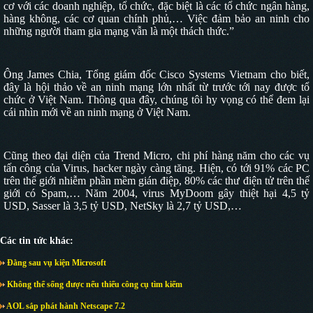
cơ với các doanh nghiệp, tổ chức, đặc biệt là các tổ chức ngân hàng,
hàng không, các cơ quan chính phủ,… Việc đảm bảo an ninh cho
những người tham gia mạng vẫn là một thách thức.”
Ông James Chia, Tổng giám đốc Cisco Systems Vietnam cho biết,
đây là hội thảo về an ninh mạng lớn nhất từ trước tới nay được tổ
chức ở Việt
Nam
. Thông qua đây, chúng tôi hy vọng có thể đem lại
cái nhìn mới về an ninh mạng ở Việt
Nam
.
Cũng theo đại diện của Trend Micro, chi phí hàng năm cho các vụ
tấn công của Virus, hacker ngày càng tăng. Hiện, có tới 91% các PC
trên thế giới nhiễm phần mềm gián điệp, 80% các thư điện tử trên thế
giới có Spam,… Năm 2004, virus MyDoom gây thiệt hại 4,5 tỷ
USD, Sasser là 3,5 tỷ USD, NetSky là 2,7 tỷ USD,…
Các tin tức khác:
Đằng sau vụ kiện Microsoft
Không thể sống được nếu thiếu công cụ tìm kiếm
AOL sắp phát hành Netscape 7.2