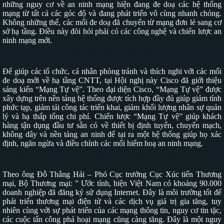
những nguy cơ về an ninh mạng hiện đang đe doạ các hệ thống
mạng từ tất cả các góc độ và đang phát triển vô cùng nhanh chóng.
Không những thế, các mối đe doạ đã chuyển từ mạng đơn lẻ sang cơ
sở hạ tầng. Điều này đòi hỏi phải có các công nghệ và chiến lược an
ninh mạng mới.
Để giúp các tổ chức, cá nhân phòng tránh và thích nghi với các mối
đe doạ mới về hạ tầng CNTT, tại Hội nghị này Cisco đã giới thiệu
sáng kiến “Mạng Tự vệ”. Theo đại diện Cisco, “Mạng Tự vệ” được
xây dựng trên nền tảng hệ thống được tích hợp đầy đủ giúp giảm tính
phức tạp, giảm tải công tác triển khai, giảm khối lượng nhân sự quản
lý và hạ thấp tổng chi phí. Chiến lược “Mạng Tự vệ” giúp khách
hàng tận dụng đầu tư sẵn có về thiết bị định tuyến, chuyển mạch,
không dây và nền tảng an ninh để tại ra một hệ thống giúp họ xác
định, ngăn ngừa và điều chỉnh các mối hiểm hoạ an ninh mạng.
Theo ông Đỗ Thắng Hải – Phó Cục trưởng Cục Xúc tiến Thương
mại, Bộ Thương mại: ”
Ước tính, hiện Việt
Nam
có khoảng 90.000
doanh nghiệp đã đăng ký sử dụng Internet. Đây là môi trường tốt để
phát triển thương mại điện tử và các dịch vụ giá trị gia tăng, tuy
nhiên cùng với sự phát triển của các mạng thông tin, nguy cơ tin tặc,
các cuộc tấn công phá hoại mạng cũng càng tăng. Đây là một nguy