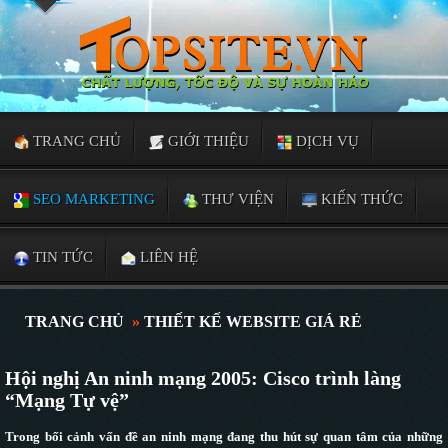
TRANG CHỦ
GIỚI THIỆU
DỊCH VỤ
SEO MARKETING
THƯ VIỆN
KIẾN THỨC
TIN TỨC
LIÊN HỆ
TRANG CHỦ
»
THIẾT KẾ WEBSITE GIÁ RẺ
Hội nghị An ninh mạng 2005: Cisco trình làng
“Mạng Tự vệ”
Trong bối cảnh vấn đề an ninh mạng đang thu hút sự quan tâm của những