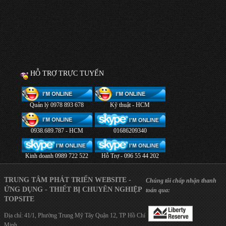
HỖ TRỢ TRỰC TUYẾN
Quản lý 0978 893 678
Kỹ thuật - HCM
0938.689.787 - HCM
01686209340
Kinh doanh 0989 722 522
Hỗ Trợ - 096 55 44 202
TRUNG TÂM PHÁT TRIỂN WEBSITE -
Chúng tôi chấp nhận thanh
ỨNG DỤNG - THIẾT BỊ CHUYÊN NGHIỆP
toán qua:
TOPSITE
Địa chỉ: 41/1, Phường Trung Mỹ Tây Quận 12, TP Hồ Chí
Minh.