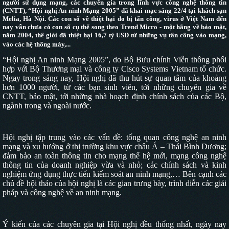
người sử dụng mạng, các chuyên gia trong lĩnh vực công nghệ thông tin
(CNTT), “Hội nghị An ninh Mạng 2005” đã khai mạc sáng 22/4 tại khách sạn
Melia, Hà Nội. Các con số về thiệt hại do bị tấn công, virus ở Việt Nam đến
nay vẫn chưa có con số cụ thể song theo Trend Micro - một hãng về bảo mật,
năm 2004, thế giới đã thiệt hại 16,7 tỷ USD từ những vụ tấn công vào mạng,
vào các hệ thống máy,...
“Hội nghị An ninh Mạng 2005”, do Bộ Bưu chính Viễn thông phối
hợp với Bộ Thương mại và công ty Cisco Systems Vietnam tổ chức.
Ngay trong sáng nay, Hội nghị đã thu hút sự quan tâm của khoảng
hơn 1000 người, từ các bạn sinh viên, tới những chuyên gia về
CNTT, bảo mật, tới những nhà hoạch định chính sách của các Bộ,
ngành trong và ngoài nước.
Hội nghị tập trung vào các vấn đề: tổng quan công nghệ an ninh
mạng và xu hướng ở thị trường khu vực châu Á – Thái Bình Dương;
đảm bảo an toàn thông tin cho mạng thế hệ mới, mạng công nghệ
thông tin của doanh nghiệp vừa và nhỏ; các chính sách và kinh
nghiệm ứng dụng thực tiến kiểm soát an ninh mạng,… Bên cạnh các
chủ đề hội thảo của hội nghị là các gian trưng bày, trình diễn các giải
pháp và công nghệ về an ninh mạng.
Ý kiến của các chuyên gia tại Hội nghị đều thống nhất, ngày nay