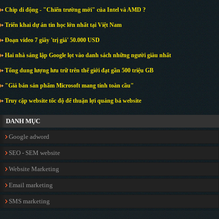
Chip di động - "Chiến trường mới" của Intel và AMD ?
Triển khai dự án tin học lớn nhất tại Việt Nam
Đoạn video 7 giây 'trị giá' 50.000 USD
Hai nhà sáng lập Google lọt vào danh sách những người giàu nhất
Tổng dung lượng lưu trữ trên thế giới đạt gần 500 triệu GB
"Giá bán sản phẩm Microsoft mang tính toàn cầu"
Truy cập website tốc độ để thuận lợi quảng bá website
DANH MỤC
Google adword
SEO - SEM website
Website Marketing
Email marketing
SMS marketing