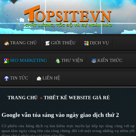
TRANG CHỦ
GIỚI THIỆU
DỊCH VỤ
SEO MARKETING
THƯ VIỆN
KIẾN THỨC
TIN TỨC
LIÊN HỆ
TRANG CHỦ
»
THIẾT KẾ WEBSITE GIÁ RẺ
Google vẫn tỏa sáng vào ngày giao dịch thứ 2
Cổ phiếu của hãng dịch vụ tìm kiếm trực tuyến lại tiếp tục tăng cùng với sự
quan tâm ngày càng lớn của công chúng đối với một trong những vụ niêm yết
đáng chú ý nhất của vài năm gần đây.