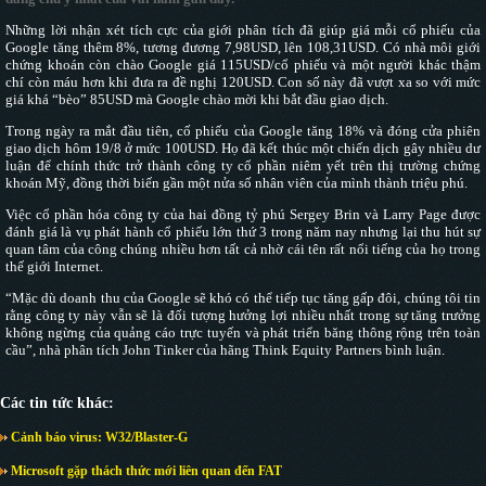
Những lời nhận xét tích cực của giới phân tích đã giúp giá mỗi cổ phiếu của
Google tăng thêm 8%, tương đương 7,98USD, lên 108,31USD. Có nhà môi giới
chứng khoán còn chào Google giá 115USD/cổ phiếu và một người khác thậm
chí còn máu hơn khi đưa ra đề nghị 120USD. Con số này đã vượt xa so với mức
giá khá “bèo” 85USD mà Google chào mời khi bắt đầu giao dịch.
Trong ngày ra mắt đầu tiên, cố phiếu của Google tăng 18% và đóng cửa phiên
giao dịch hôm 19/8 ở mức 100USD. Họ đã kết thúc một chiến dịch gây nhiều dư
luận để chính thức trở thành công ty cổ phần niêm yết trên thị trường chứng
khoán Mỹ, đồng thời biến gần một nửa số nhân viên của mình thành triệu phú.
Việc cổ phần hóa công ty của hai đồng tỷ phú Sergey Brin và Larry Page được
đánh giá là vụ phát hành cổ phiếu lớn thứ 3 trong năm nay nhưng lại thu hút sự
quan tâm của công chúng nhiều hơn tất cả nhờ cái tên rất nổi tiếng của họ trong
thế giới Internet.
“Mặc dù doanh thu của Google sẽ khó có thể tiếp tục tăng gấp đôi, chúng tôi tin
rằng công ty này vẫn sẽ là đối tượng hưởng lợi nhiều nhất trong sự tăng trưởng
không ngừng của quảng cáo trực tuyến và phát triển băng thông rộng trên toàn
cầu”, nhà phân tích John Tinker của hãng Think Equity Partners bình luận.
Các tin tức khác:
Cảnh báo virus: W32/Blaster-G
Microsoft gặp thách thức mới liên quan đến FAT