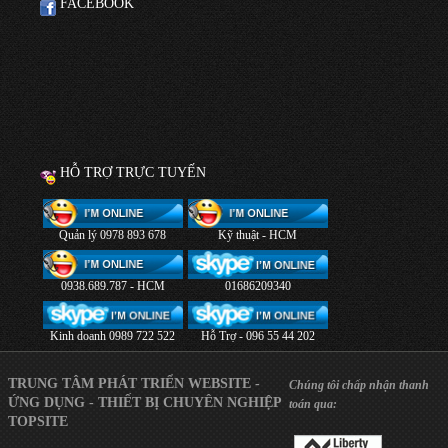
FACEBOOK
HỖ TRỢ TRỰC TUYẾN
Quản lý 0978 893 678
Kỹ thuật - HCM
0938.689.787 - HCM
01686209340
Kinh doanh 0989 722 522
Hỗ Trợ - 096 55 44 202
TRUNG TÂM PHÁT TRIỂN WEBSITE -
Chúng tôi chấp nhận thanh
ỨNG DỤNG - THIẾT BỊ CHUYÊN NGHIỆP
toán qua:
TOPSITE