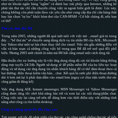
như tài khoản ngân hàng "ngầm" và đánh bạc trái phép qua Internet, những kẻ
phát tán thư rác chỉ cần chuyển công việc ra ngoài biên giới là được. Lúc này,
chúng không còn phải tuân theo các yêu cầu như cung cấp địa chỉ cửa hàng thật
hay lựa chọn "tự lọc" khỏi hòm thư của CAN-SPAM - Cứ bắt chúng đi, nếu bạn
có thể!
Thư rác thúc đẩy IM
Trong năm 2005, những người đã quá mệt mỏi với việc mò ...email giá trị trong
đáy ...."bể thư rác" sẽ chuyển sang dùng dịch vụ tin nhắn IM của AOL, Microsoft
hay Yahoo như một sự lựa chọn thay thế cho email. Việc tán gẫu những điều vớ
vẩn và bàn soạn cả những công việc hệ trọng qua IM đã trở neê quá đỗi phổ
biến. Nhưng 2005 mới chính là năm mà IM hất cẳng email một cách rộng rãi.
Hậu thuẫn cho xu hướng này là việc ứng dụng rộng rãi các tài khoản băng thông
rộng trực tuyến 24/24h. Người sử dụng sẽ để phần mềm IM của họ liên tục hoạt
động và sử dụng các ứng dụng tin nhắn khách hàng để có thể đàm thoại theo cả
hai đường: điện thoại kiêm văn bản... chat. Kết quả là cước phí điện thoại đường
dài ít hơn mà lại ít phải dựa dẫm vào email hơn (nguy cơ chịu trận trước thư rác
cũng giảm đi đáng kể).
Việc ứng dụng AOL Instant messenger, MSN Messenger và Yahoo Messenger
cũng được tăng tốc nhờ khả năng lưu trữ và xem lại các nội dung/phần chat.
Công việc này lại càng trở nên dễ dàng hơn vào thời điểm này với những tính
năng như công cụ tìm kiếm desktop.
Công cụ chống spam lẽo đẽo chạy sau
Trái ngược với tốc độ phát triển của thư rác, các công nghệ chống thư rác sẽ tiến