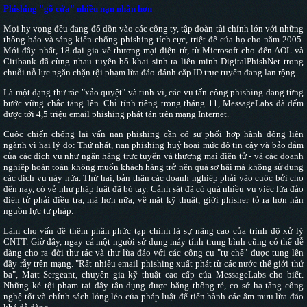
Phishing "gõ cửa" nhiều nạn nhân hơn
Mọi hy vọng đều đang đổ dồn vào các công ty, tập đoàn tài chính lớn với những
thông báo và sáng kiến chống phishing tích cực, triệt để của họ cho năm 2005.
Mới đây nhất, 18 đại gia về thương mại điện tử, từ Microsoft cho đến AOL và
Citibank đã cùng nhau tuyên bố khai sinh ra liên minh DigitalPhishNet trong
chuỗi nỗ lực ngăn chặn tội phạm lừa đảo-đánh cắp ID trực tuyến đang lan rộng.
Là một dạng thư rác "xảo quyệt" và tinh vi, các vụ tấn công phishing đang từng
bước vững chắc tăng lên. Chỉ tính riêng trong tháng 11, MessageLabs đã đếm
được tới 4,5 triệu email phishing phát tán trên mạng Internet.
Cuộc chiến chống lại vấn nạn phishing cần có sự phối hợp hành động liên
ngành vì hai lý do: Thứ nhất, nạn phishing huỷ hoại mức độ tin cậy và bảo đảm
của các dịch vụ như ngân hàng trực tuyến và thương mại điện tử - và các doanh
nghiệp hoàn toàn không muốn khách hàng trở nên quá sợ hãi mà không sử dụng
các dịch vụ này nữa. Thứ hai, bản thân các doanh nghiệp phải vào cuộc bởi cho
đến nay, có vẻ như pháp luật đã bó tay. Cảnh sát đã có quá nhiều vụ việc lừa đảo
điện tử phải điều tra, mà hơn nữa, về mặt kỹ thuật, giới phisher tỏ ra hơn hẳn
nguồn lực tư pháp.
Làm cho vấn đề thêm phần phức tạp chính là sự nâng cao của trình độ xử lý
CNTT. Giờ đây, ngay cả một người sử dụng máy tính trung bình cũng có thể dễ
dàng cho ra đời thư rác và thư lừa đảo với các công cụ "tự chế" được tung lên
đầy rẫy trên mạng. "Rất nhiều email phishing xuất phát từ các nước thế giới thứ
ba", Matt Sergeant, chuyên gia kỹ thuật cao cấp của MessageLabs cho biết.
Những kẻ tội phạm tại đây tận dụng được băng thông rẻ, cơ sở hạ tầng công
nghệ tốt và chính sách lỏng lẻo của pháp luật để tiến hành các âm mưu lừa đảo