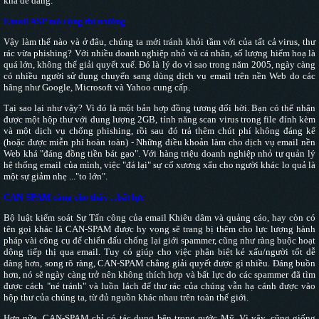
khá dễ dàng.
Email ASP mở rộng thị trường
Vậy làm thế nào và ở đâu, chúng ta mới tránh khỏi tầm với của tất cả virus, thư
rác vừa phishing? Với nhiều doanh nghiệp nhỏ và cá nhân, số lượng hiểm hoạ là
quá lớn, không thể giải quyết xuể. Đó là lý do vì sao trong năm 2005, ngày càng
có nhiều người sử dụng chuyển sang dùng dịch vụ email trên nền Web do các
hãng như Google, Microsoft và Yahoo cung cấp.
Tại sao lại như vậy? Vì đó là một bản hợp đồng tương đối hời. Bạn có thể nhận
được một hộp thư với dung lượng 2GB, tính năng scan virus trong file đính kèm
và một dịch vụ chống phishing, rồi sau đó trả thêm chút phí không đáng kể
(hoặc được miễn phí hoàn toàn) - Những điều khoản làm cho dịch vụ email nền
Web khá "đáng đồng tiền bát gạo". Với hàng triệu doanh nghiệp nhỏ tự quản lý
hệ thống email của mình, việc "đá lại" sự cố xương xẩu cho người khác lo quả là
một sự giảm nhẹ ..."to lớn".
CAN-SPAM càng cho thấy ...bất lực
Bộ luật kiểm soát Sự Tấn công của email Khiêu dâm và quảng cáo, hay còn có
tên gọi khác là CAN-SPAM được hy vọng sẽ trang bị thêm cho lực lượng hành
pháp vài công cụ để chiến đấu chống lại giới spammer, cũng như ràng buộc hoạt
dộng tiếp thị qua email. Tuy có giúp cho việc phân biệt kẻ xấu/người tốt dễ
dàng hơn, song rõ ràng, CAN-SPAM chẳng giải quyết được gì nhiều. Đáng buồn
hơn, nó sẽ ngày càng trở nên không thích hợp và bất lực do các spammer đã tìm
được cách "né tránh" và luồn lách để thư rác của chúng vẫn hạ cánh được vào
hộp thư của chúng ta, từ đủ nguồn khác nhau trên toàn thế giới.
Hơn nữa, CAN-SPAM chỉ có tác dụng bên trong nước Mỹ. Vì vậy, cũng giống