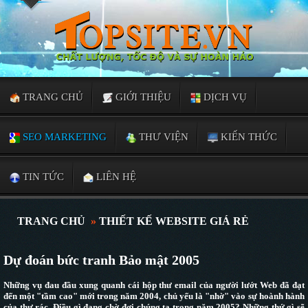
TRANG CHỦ
GIỚI THIỆU
DỊCH VỤ
SEO MARKETING
THƯ VIỆN
KIẾN THỨC
TIN TỨC
LIÊN HỆ
TRANG CHỦ
»
THIẾT KẾ WEBSITE GIÁ RẺ
Dự đoán bức tranh Bảo mật 2005
Những vụ đau đầu xung quanh cái hộp thư email của người lướt Web đã đạt
đến một "tầm cao" mới trong năm 2004, chủ yếu là "nhờ" vào sự hoành hành
của thư rác. Điều gì đang chờ đợi chúng ta trong năm 2005? Những thứ gì sẽ