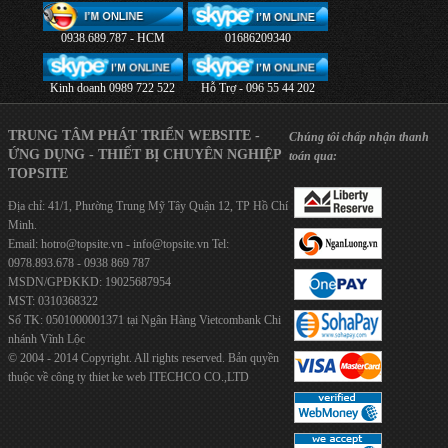
0938.689.787 - HCM
01686209340
Kinh doanh 0989 722 522
Hỗ Trợ - 096 55 44 202
TRUNG TÂM PHÁT TRIỂN WEBSITE -
Chúng tôi chấp nhận thanh
ỨNG DỤNG - THIẾT BỊ CHUYÊN NGHIỆP
toán qua:
TOPSITE
Địa chỉ: 41/1, Phường Trung Mỹ Tây Quận 12, TP Hồ Chí
Minh.
Email:
hotro@topsite.vn
-
info@topsite.vn
Tel:
0978.893.678 - 0938 869 787
MSDN/GPĐKKD: 19025687954
MST: 0310368322
Số TK: 0501000001371 tại Ngân Hàng Vietcombank Chi
nhánh Vĩnh Lộc
© 2004 - 2014 Copyright. All rights reserved. Bản quyền
thuộc về công ty
thiet ke web
ITECHCO CO.,LTD