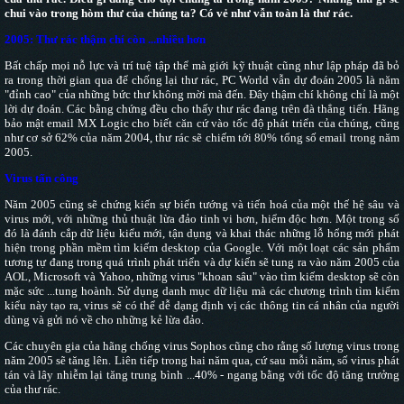
chui vào trong hòm thư của chúng ta? Có vẻ như vẫn toàn là thư rác.
2005: Thư rác thậm chí còn ...nhiều hơn
Bất chấp mọi nỗ lực và trí tuệ tập thể mà giới kỹ thuật cũng như lập pháp đã bỏ
ra trong thời gian qua để chống lại thư rác, PC World vẫn dự đoán 2005 là năm
"đỉnh cao" của những bức thư không mời mà đến. Đây thậm chí không chỉ là một
lời dự đoán. Các bằng chứng đều cho thấy thư rác đang trên đà thẳng tiến. Hãng
bảo mật email MX Logic cho biết căn cứ vào tốc độ phát triển của chúng, cũng
như cơ sở 62% của năm 2004, thư rác sẽ chiếm tới 80% tổng số email trong năm
2005.
Virus tấn công
Năm 2005 cũng sẽ chứng kiến sự biến tướng và tiến hoá của một thế hệ sâu và
virus mới, với những thủ thuật lừa đảo tinh vi hơn, hiểm độc hơn. Một trong số
đó là đánh cắp dữ liệu kiểu mới, tận dụng và khai thác những lỗ hổng mới phát
hiện trong phần mềm tìm kiếm desktop của Google. Với một loạt các sản phẩm
tương tự đang trong quá trình phát triển và dự kiến sẽ tung ra vào năm 2005 của
AOL, Microsoft và Yahoo, những virus "khoan sâu" vào tìm kiếm desktop sẽ còn
mặc sức ...tung hoành. Sử dụng danh mục dữ liệu mà các chương trình tìm kiếm
kiểu này tạo ra, virus sẽ có thể dễ dạng định vị các thông tin cá nhân của người
dùng và gửi nó về cho những kẻ lừa đảo.
Các chuyên gia của hãng chống virus Sophos cũng cho rằng số lượng virus trong
năm 2005 sẽ tăng lên. Liên tiếp trong hai năm qua, cứ sau mỗi năm, số virus phát
tán và lây nhiễm lại tăng trung bình ...40% - ngang bằng với tốc độ tăng trưởng
của thư rác.