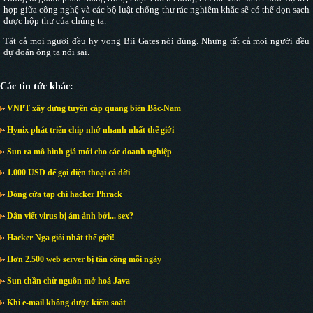
hợp giữa công nghệ và các bộ luật chống thư rác nghiêm khắc sẽ có thể dọn sạch
được hộp thư của chúng ta.
Tất cả mọi người đều hy vọng Bii Gates nói đúng. Nhưng tất cả mọi người đều
dự đoán ông ta nói sai.
Các tin tức khác:
VNPT xây dựng tuyến cáp quang biển Bắc-Nam
Hynix phát triển chip nhớ nhanh nhất thế giới
Sun ra mô hình giá mới cho các doanh nghiệp
1.000 USD để gọi điện thoại cả đời
Đóng cửa tạp chí hacker Phrack
Dân viết virus bị ám ảnh bởi... sex?
Hacker Nga giỏi nhất thế giới!
Hơn 2.500 web server bị tấn công mỗi ngày
Sun chần chừ nguồn mở hoá Java
Khi e-mail không được kiểm soát