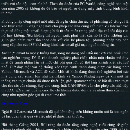
triển với tốc độ ...con rùa bò. Theo dự đoán của PC World, công nghệ bảo mật
của năm 2005 sẽ không đủ để bảo vệ người sử dụng máy tính trung bình khỏi
thư rác.
Phương pháp công nghệ mới nhất để ngăn chặn thư rác và phishing có tên gọi là
xác thực email. Công nghệ này cho phép các nhà cung cấp dịch vụ Internet xác
thực có đúng một email được gửi đi từ tên miền trong phần địa chỉ hồi đáp của
nó hay không. Nếu không thì nguồn xuất phát thật của nó là đâu. Không chỉ
giúp giới chức trách lần theo dấu vết của kẻ phạm tội, phương pháp này còn
cung cấp cho các ISP khả năng khoá các email giả mạo nguồn thông tin.
Xác thực email là một ý tưởng hay, song nó đang phải đối mặt với khá nhiều rào
cản nghiêm trọng. Đó là các doanh nghiệp phải chấp nhận một chuẩn mở duy
nhất để tránh nhầm lẫn và mức chi phí quá lớn có thể làm khánh kiệt các ISP
nhỏ. Giờ đây, một vài hệ thống xác thực cạnh tranh đang được các hãng như
Yahoo, Microsoft và AOL đề xuất. Một số khác đang được thử nghiệm bởi các
nhà cung cấp email lớn như EarthLink và Yahoo. Nhưng ngay cả khi một hệ
thống xác thực chuẩn đã được thiết lập, giới spammer cũng sẽ bắt đầu xác thực
cho thư rác của chúng. Suy cho cùng, luật CAN-SPAM vẫn cho phép các nhà tiếp
thị được gửi email quảng cáo. Họ chỉ không được dối trá về nhân thân của mình
cũng như nguồn gốc gửi đi email mà thôi.
Bill Gates đã sai
Ngài Bill Gates của Microsoft đã quá lớn tiếng, nếu không muốn nói là hoa ngôn
và lạc quan thái quá về việc nhổ rễ được nạn thư rác.
Hồi tháng Giêng 2004, Bill từng dự đoán rằng công nghệ cuối cùng sẽ giúp
chúng ta giành phần thắng trong cuộc chiến chống thư rác vào năm 2006. Sự kết