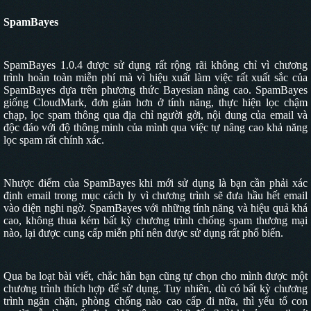
SpamBayes
SpamBayes 1.0.4
được sử dụng rất rộng rãi không chỉ vì chương
trình hoàn toàn miễn phí mà vì hiệu xuất làm việc rất xuất sắc của
SpamBayes dựa trên phương thức Bayesian nâng cao. SpamBayes
giống CloudMark, đơn giản hơn ở tính năng, thực hiện lọc chậm
chạp, lọc spam thông qua địa chỉ người gởi, nội dung của email và
độc đáo với độ thông minh của mình qua việc tự nâng cao khả năng
lọc spam rất chính xác.
Nhược điểm của SpamBayes khi mới sử dụng là bạn cần phải xác
định email trong mục cách ly vì chương trình sẽ đưa hầu hết email
vào diện nghi ngờ. SpamBayes với những tính năng và hiệu quả khá
cao, không thua kém bất kỳ chương trình chống spam thương mại
nào, lại được cung cấp miễn phí nên được sử dụng rất phổ biến.
Qua ba loạt bài viết, chắc hẳn bạn cũng tự chọn cho mình được một
chương trình thích hợp để sử dụng. Tuy nhiên, dù có bất kỳ chương
trình ngăn chặn, phòng chống nào cao cấp đi nữa, thì yếu tố con