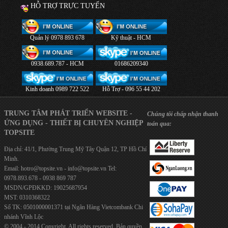
HỖ TRỢ TRỰC TUYẾN
Quản lý 0978 893 678
Kỹ thuật - HCM
0938.689.787 - HCM
01686209340
Kinh doanh 0989 722 522
Hỗ Trợ - 096 55 44 202
TRUNG TÂM PHÁT TRIỂN WEBSITE -
Chúng tôi chấp nhận thanh
ỨNG DỤNG - THIẾT BỊ CHUYÊN NGHIỆP
toán qua:
TOPSITE
Địa chỉ: 41/1, Phường Trung Mỹ Tây Quận 12, TP Hồ Chí
Minh.
Email:
hotro@topsite.vn
-
info@topsite.vn
Tel:
0978.893.678 - 0938 869 787
MSDN/GPĐKKD: 19025687954
MST: 0310368322
Số TK: 0501000001371 tại Ngân Hàng Vietcombank Chi
nhánh Vĩnh Lộc
© 2004 - 2014 Copyright. All rights reserved. Bản quyền