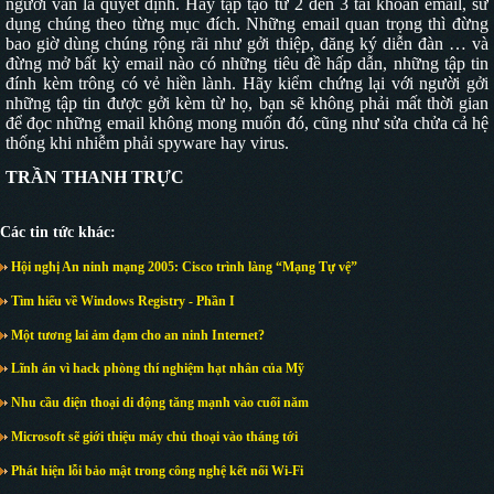
người vẫn là quyết định. Hãy tập tạo từ 2 đến 3 tài khoản email, sử
dụng chúng theo từng mục đích. Những email quan trọng thì đừng
bao giờ dùng chúng rộng rãi như gởi thiệp, đăng ký diễn đàn … và
đừng mở bất kỳ email nào có những tiêu đề hấp dẫn, những tập tin
đính kèm trông có vẻ hiền lành. Hãy kiểm chứng lại với người gởi
những tập tin được gởi kèm từ họ, bạn sẽ không phải mất thời gian
để đọc những email không mong muốn đó, cũng như sửa chửa cả hệ
thống khi nhiễm phải spyware hay virus.
TRẦN THANH TRỰC
Các tin tức khác:
Hội nghị An ninh mạng 2005: Cisco trình làng “Mạng Tự vệ”
Tìm hiểu về Windows Registry - Phần I
Một tương lai ảm đạm cho an ninh Internet?
Lĩnh án vì hack phòng thí nghiệm hạt nhân của Mỹ
Nhu cầu điện thoại di động tăng mạnh vào cuối năm
Microsoft sẽ giới thiệu máy chủ thoại vào tháng tới
Phát hiện lỗi bảo mật trong công nghệ kết nối Wi-Fi