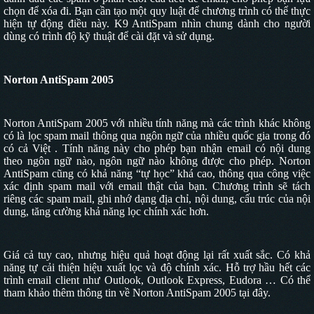
chọn để xóa đi. Bạn cần tạo một quy luật để chương trình có thể thực
hiện tự động điều này. K9 AntiSpam nhìn chung dành cho người
dùng có trình độ kỹ thuật để cài đặt và sử dụng.
Norton AntiSpam 2005
Norton AntiSpam 2005
với nhiều tính năng mà các trình khác không
có là lọc spam mail thông qua ngôn ngữ của nhiều quốc gia trong đó
có cả Việt . Tính năng này cho phép bạn nhận email có nội dung
theo ngôn ngữ nào, ngôn ngữ nào không được cho phép. Norton
AntiSpam cũng có khả năng “tự học” khá cao, thông qua công việc
xác định spam mail với email thật của bạn. Chương trình sẽ tách
riêng các spam mail, ghi nhớ dạng địa chỉ, nội dung, cấu trúc của nội
dung, tăng cường khả năng lọc chính xác hơn.
Giá cả tuy cao, nhưng hiệu quả hoạt động lại rất xuất sắc. Có khả
năng tự cải thiện hiệu xuất lọc và độ chính xác. Hỗ trợ hầu hết các
trình email client như Outlook, Outlook Express, Eudora … Có thể
tham khảo thêm thông tin về Norton AntiSpam 2005
tại đây
.