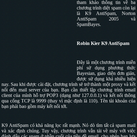
tham khảo thông tin về ba
chương trình diệt spam còn lại
là K9 AntiSpam, Norton
AntiSpam 2005 và
SpamBayes.
Robin Kier K9 AntiSpam
Đây là một chương trình miễn
phí sử dụng phương thức
Bayesian, giao diện đơn giản,
được sử dụng khá nhiều hiện
nay. Sau khi được cài đặt, chương trình sẽ trở thành một proxy và kết
nối đến mail server của bạn. Bạn cần thiết lập chương trình email
client của mình hỗ trợ POP3 (dạng như 127.0.0.1) và kết nối thông
qua cổng TCP là 9999 (thay vì mặc định là 110). Tên tài khoản của
bạn phải bao gồm máy kết nối tới.
K9 AntiSpam
có khả năng lọc rất mạnh. Nó dò tìm tất cả spam mail
và xác định chúng. Tuy vậy, chương trình vẫn tải về máy với việc
đánh dấu các spam ở phần cuối của tiêu đề email, cho phép bạn lựa