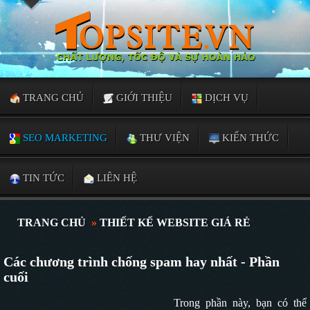
TRANG CHỦ
GIỚI THIỆU
DỊCH VỤ
SEO MARKETING
THƯ VIỆN
KIẾN THỨC
TIN TỨC
LIÊN HỆ
TRANG CHỦ
»
THIẾT KẾ WEBSITE GIÁ RẺ
Các chương trình chống spam hay nhất - Phần
cuối
Trong phần này, bạn có thể