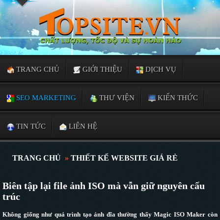
TRANG CHỦ
GIỚI THIỆU
DỊCH VỤ
SEO MARKETING
THƯ VIỆN
KIẾN THỨC
TIN TỨC
LIÊN HỆ
TRANG CHỦ
»
THIẾT KẾ WEBSITE GIÁ RẺ
Biên tập lại file ảnh ISO mà vẫn giữ nguyên cấu
trúc
Không giống như quá trình tạo ảnh đĩa thường thấy Magic ISO Maker còn