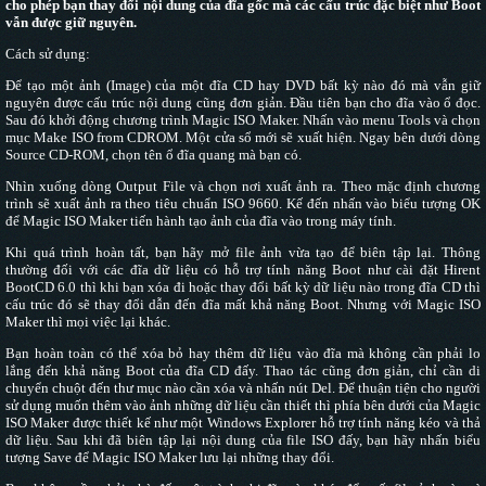
cho phép bạn thay đổi nội dung của đĩa gốc mà các cấu trúc đặc biệt như Boot
vẫn được giữ nguyên.
Cách sử dụng:
Để tạo một ảnh (Image) của một đĩa CD hay DVD bất kỳ nào đó mà vẫn giữ
nguyên được cấu trúc nội dung cũng đơn giản. Đầu tiên bạn cho đĩa vào ổ đọc.
Sau đó khởi động chương trình Magic ISO Maker. Nhấn vào menu Tools và chọn
mục Make ISO from CDROM. Một cửa sổ mới sẽ xuất hiện. Ngay bên dưới dòng
Source CD-ROM, chọn tên ổ đĩa quang mà bạn có.
Nhìn xuống dòng Output File và chọn nơi xuất ảnh ra. Theo mặc định chương
trình sẽ xuất ảnh ra theo tiêu chuẩn ISO 9660. Kế đến nhấn vào biểu tượng OK
để Magic ISO Maker tiến hành tạo ảnh của đĩa vào trong máy tính.
Khi quá trình hoàn tất, bạn hãy mở file ảnh vừa tạo để biên tập lại. Thông
thường đối với các đĩa dữ liệu có hỗ trợ tính năng Boot như cài đặt Hirent
BootCD 6.0 thì khi bạn xóa đi hoặc thay đổi bất kỳ dữ liệu nào trong đĩa CD thì
cấu trúc đó sẽ thay đổi dẫn đến đĩa mất khả năng Boot. Nhưng với Magic ISO
Maker thì mọi việc lại khác.
Bạn hoàn toàn có thể xóa bỏ hay thêm dữ liệu vào đĩa mà không cần phải lo
lắng đến khả năng Boot của đĩa CD đấy. Thao tác cũng đơn giản, chỉ cần di
chuyển chuột đến thư mục nào cần xóa và nhấn nút Del. Để thuận tiện cho người
sử dụng muốn thêm vào ảnh những dữ liệu cần thiết thì phía bên dưới của Magic
ISO Maker được thiết kế như một Windows Explorer hỗ trợ tính năng kéo và thả
dữ liệu. Sau khi đã biên tập lại nội dung của file ISO đấy, bạn hãy nhấn biểu
tượng Save để Magic ISO Maker lưu lại những thay đổi.