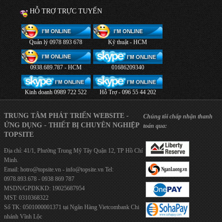
HỖ TRỢ TRỰC TUYẾN
Quản lý 0978 893 678
Kỹ thuật - HCM
0938.689.787 - HCM
01686209340
Kinh doanh 0989 722 522
Hỗ Trợ - 096 55 44 202
TRUNG TÂM PHÁT TRIỂN WEBSITE -
Chúng tôi chấp nhận thanh
ỨNG DỤNG - THIẾT BỊ CHUYÊN NGHIỆP
toán qua:
TOPSITE
Địa chỉ: 41/1, Phường Trung Mỹ Tây Quận 12, TP Hồ Chí
Minh.
Email:
hotro@topsite.vn
-
info@topsite.vn
Tel:
0978.893.678 - 0938 869 787
MSDN/GPĐKKD: 19025687954
MST: 0310368322
Số TK: 0501000001371 tại Ngân Hàng Vietcombank Chi
nhánh Vĩnh Lộc