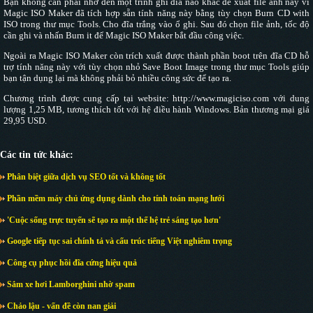
Bạn không cần phải nhờ đến một trình ghi đĩa nào khác để xuất file ảnh này vì
Magic ISO Maker đã tích hợp sẵn tính năng này bằng tùy chọn Burn CD with
ISO trong thư mục Tools. Cho đĩa trắng vào ổ ghi. Sau đó chọn file ảnh, tốc độ
cần ghi và nhấn Burn it để Magic ISO Maker bắt đầu công việc.
Ngoài ra Magic ISO Maker còn trích xuất được thành phần boot trên đĩa CD hỗ
trợ tính năng này với tùy chọn nhỏ Save Boot Image trong thư mục Tools giúp
bạn tận dụng lại mà không phải bỏ nhiều công sức để tạo ra.
Chương trình được cung cấp tại website: http://www.magiciso.com với dung
lượng 1,25 MB, tương thích tốt với hệ điều hành Windows. Bản thương mại giá
29,95 USD.
Các tin tức khác:
Phân biệt giữa dịch vụ SEO tốt và không tốt
Phần mềm máy chủ ứng dụng dành cho tính toán mạng lưới
'Cuộc sống trực tuyến sẽ tạo ra một thế hệ trẻ sáng tạo hơn'
Google tiếp tục sai chính tả và cấu trúc tiếng Việt nghiêm trọng
Công cụ phục hồi đĩa cứng hiệu quả
Sắm xe hơi Lamborghini nhờ spam
Chảo lậu - vấn đề còn nan giải