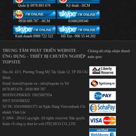
Quản lý 0978 893 678
Kỹ thuật - HCM
0938.689.787 - HCM
01686209340
Kinh doanh 0989 722 522
Hỗ Trợ - 096 55 44 202
TRUNG TÂM PHÁT TRIỂN WEBSITE -
Chúng tôi chấp nhận thanh
ỨNG DỤNG - THIẾT BỊ CHUYÊN NGHIỆP
toán qua:
TOPSITE
Địa chỉ: 41/1, Phường Trung Mỹ Tây Quận 12, TP Hồ Chí
Minh.
Email:
hotro@topsite.vn
-
info@topsite.vn
Tel:
0978.893.678 - 0938 869 787
MSDN/GPĐKKD: 19025687954
MST: 0310368322
Số TK: 0501000001371 tại Ngân Hàng Vietcombank Chi
nhánh Vĩnh Lộc
© 2004 - 2014 Copyright. All rights reserved. Bản quyền
thuộc về công ty
thiet ke web
ITECHCO CO.,LTD