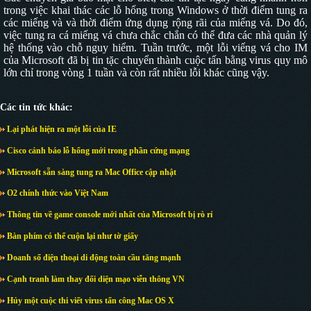
trong việc khai thác các lỗ hổng trong Windows ở thời điểm tung ra
các miếng và và thời điểm ứng dụng rộng rãi của miếng vá. Do đó,
việc tung ra cá miếng vá chưa chắc chắn có thể đưa các nhà quản lý
hệ thống vào chỗ nguy hiểm. Tuần trước, một lỗi viếng vá cho IM
của Microsoft đã bị tin tặc chuyển thành cuộc tấn bằng virus quy mô
lớn chỉ trong vòng 1 tuần và còn rất nhiều lỗi khác cũng vậy.
Các tin tức khác:
Lại phát hiện ra một lỗi của IE
Cisco cảnh báo lỗ hổng mới trong phần cứng mạng
Microsoft sẵn sàng tung ra Mac Office cập nhật
O2 chính thức vào Việt Nam
Thông tin về game console mới nhất của Microsoft bị rò rỉ
Bàn phím có thể cuộn lại như tờ giấy
Doanh số điện thoại di động toàn cầu tăng mạnh
Cạnh tranh làm thay đổi diện mạo viễn thông VN
Hủy một cuộc thi viết virus tấn công Mac OS X