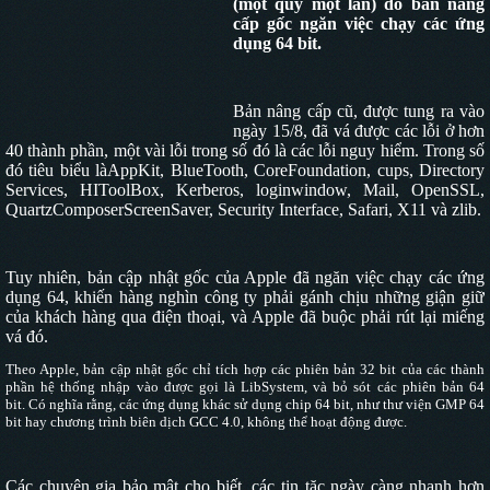
(một quý một lần) do bản nâng
cấp gốc ngăn việc chạy các ứng
dụng 64 bit.
Bản nâng cấp cũ, được tung ra vào
ngày 15/8, đã vá được các lỗi ở hơn
40 thành phần, một vài lỗi trong số đó là các lỗi nguy hiểm. Trong số
đó tiêu biểu làAppKit, BlueTooth, CoreFoundation, cups, Directory
Services, HIToolBox, Kerberos, loginwindow, Mail, OpenSSL,
QuartzComposerScreenSaver, Security Interface, Safari, X11 và zlib.
Tuy nhiên, bản cập nhật gốc của Apple đã ngăn việc chạy các ứng
dụng 64, khiến hàng nghìn công ty phải gánh chịu những giận giữ
của khách hàng qua điện thoại, và Apple đã buộc phải rút lại miếng
vá đó.
Theo Apple, bản cập nhật gốc chỉ tích hợp các phiên bản 32 bit của các thành
phần hệ thống nhập vào được gọi là LibSystem, và bỏ sót các phiên bản 64
bit. Có
nghĩa rằng, các ứng dụng khác sử dụng chip 64 bit, như thư viện GMP 64
bit hay chương trình biên dịch GCC 4.0, không thể hoạt động được.
Các chuyên gia bảo mật cho biết, các tin tặc ngày càng nhanh hơn